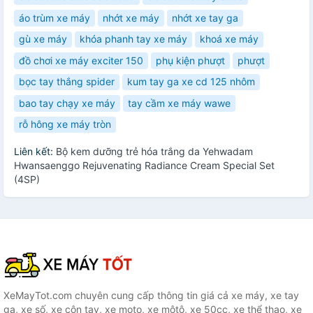
áo trùm xe máy
nhớt xe máy
nhớt xe tay ga
gù xe máy
khóa phanh tay xe máy
khoá xe máy
đồ chơi xe máy exciter 150
phụ kiện phượt
phượt
bọc tay thắng spider
kum tay ga xe cd 125 nhôm
bao tay chạy xe máy
tay cầm xe máy wawe
rỗ hông xe máy tròn
Liên kết:
Bộ kem dưỡng trẻ hóa trắng da Yehwadam
Hwansaenggo Rejuvenating Radiance Cream Special Set
(4SP)
XeMayTot.com chuyên cung cấp thông tin giá cả xe máy, xe tay
ga, xe số, xe côn tay, xe moto, xe môtô, xe 50cc, xe thể thao, xe