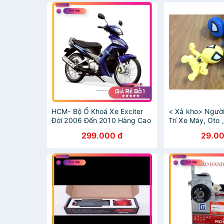
HCM- Bộ Ổ Khoá Xe Exciter
< Xả kho> Ngườ
Đời 2006 Đến 2010 Hàng Cao
Trí Xe Máy, Oto 
Cấp Loại 1 ĐỒ CHƠI XE MÁY
Hàng Đẹp!
299.000 đ
29.00
GIÁ SỈ