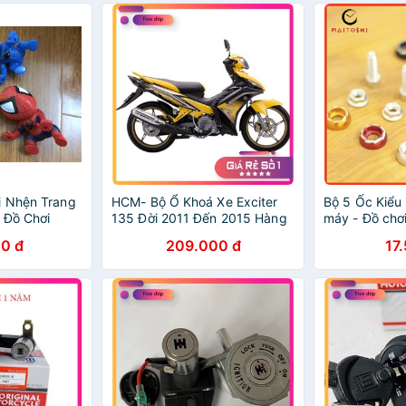
i Nhện Trang
HCM- Bộ Ổ Khoá Xe Exciter
Bộ 5 Ốc Kiểu
, Đồ Chơi
135 Đời 2011 Đến 2015 Hàng
máy - Đồ chơ
Cao Cấp Loại 1 ĐỒ CHƠI XE
xeBảo Hành Đ
0 đ
209.000 đ
17
MÁY GIÁ SỈ