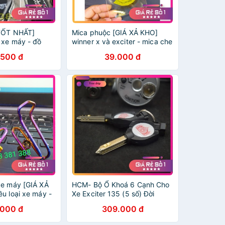
TỐT NHẤT]
Mica phuộc [GIÁ XẢ KHO]
 xe máy - đồ
winner x và exciter - mica che
phuộc sau - đồ chơi xe máy
.500 đ
39.000 đ
e máy [GIÁ XẢ
HCM- Bộ Ổ Khoá 6 Cạnh Cho
u loại xe máy -
Xe Exciter 135 (5 số) Đời
e máy - đồ chơi
2011->2015 ĐỒ CHƠI XE MÁY
.000 đ
309.000 đ
GIÁ SỈ