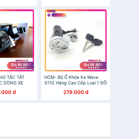
NG TẮC TẮT
HCM- Bộ Ổ Khóa Xe Wave
C DÒNG XE
S110 Hàng Cao Cấp Loại 1 ĐỒ
ĐỒ CHƠI XE
CHƠI XE MÁY GIÁ SỈ
.000 đ
279.000 đ