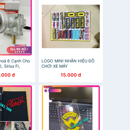
hoá 6 Cạnh Cho
LOGO MINI NHÃN HIỆU ĐỒ
, Sirius Fi,
CHƠI XE MÁY
Ồ CHƠI XE MÁY
.000 đ
15.000 đ