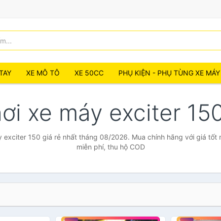
TAY
XE MÔ TÔ
XE 50CC
PHỤ KIỆN - PHỤ TÙNG XE MÁY
ơi xe máy exciter 15
 exciter 150 giá rẻ nhất tháng 08/2026. Mua chính hãng với giá tốt 
miễn phí, thu hộ COD