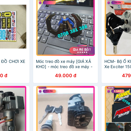
 ĐỒ CHƠI XE
Móc treo đồ xe máy [GIÁ XẢ
HCM- Bộ Ổ K
KHO] - móc treo đồ xe máy -
Xe Exciter 150
đồ chơi xe máy
Nouvo 5 6 Đ
0 đ
49.000 đ
479
GIÁ SỈ