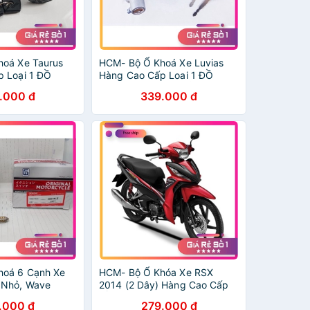
hoá Xe Taurus
HCM- Bộ Ổ Khoá Xe Luvias
 Loại 1 ĐỒ
Hàng Cao Cấp Loai 1 ĐỒ
GIÁ SỈ
CHƠI XE MÁY GIÁ SỈ
.000 đ
339.000 đ
hoá 6 Cạnh Xe
HCM- Bộ Ổ Khóa Xe RSX
 Nhỏ, Wave
2014 (2 Dây) Hàng Cao Cấp
I XE MÁY GIÁ SỈ
ĐỒ CHƠI XE MÁY GIÁ SỈ
.000 đ
279.000 đ