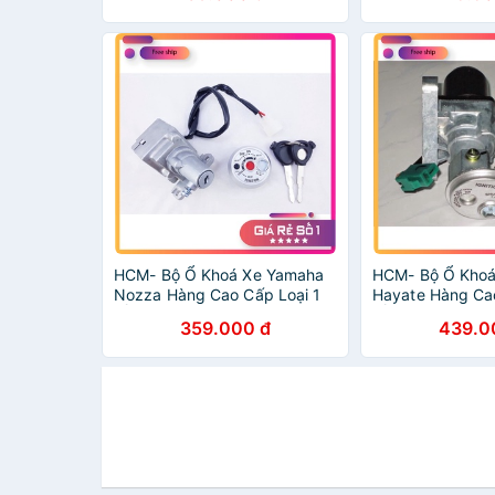
HCM- Bộ Ổ Khoá Xe Yamaha
HCM- Bộ Ổ Khoá
Nozza Hàng Cao Cấp Loại 1
Hayate Hàng Cao
ĐỒ CHƠI XE MÁY GIÁ SỈ
ĐỒ CHƠI XE MÁY
359.000 đ
439.0