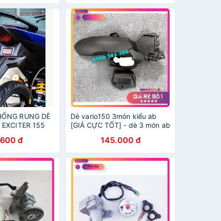
HỐNG RUNG DÈ
Dè vario150 3món kiểu ab
 EXCITER 155
[GIÁ CỰC TỐT] - dè 3 món ab
U MỚI NHẤT-
cho vario 150 - chắn bùn
.600 đ
145.000 đ
Ụ KIỆN TRANG
vario 150 - đồ chơi xe
vario150