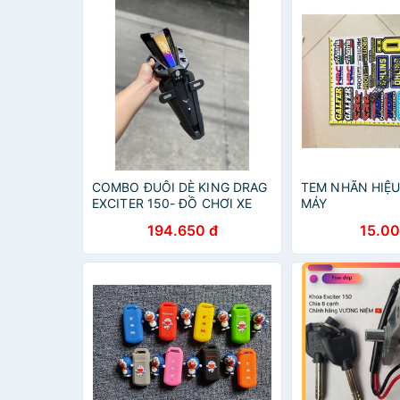
COMBO ĐUÔI DÈ KING DRAG
TEM NHÃN HIỆU
EXCITER 150- ĐỒ CHƠI XE
MÁY
MÁY
194.650 đ
15.00