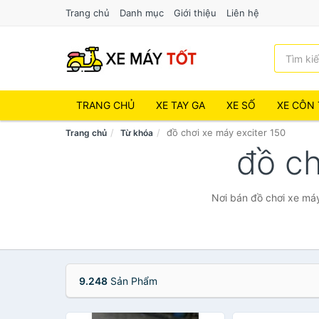
Trang chủ
Danh mục
Giới thiệu
Liên hệ
TRANG CHỦ
XE TAY GA
XE SỐ
XE CÔN 
đồ chơi xe máy exciter 150
Trang chủ
Từ khóa
đồ ch
Nơi bán đồ chơi xe máy
9.248
Sản Phẩm