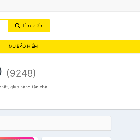
Tìm kiếm
MŨ BẢO HIỂM
0
(9248)
nhất, giao hàng tận nhà