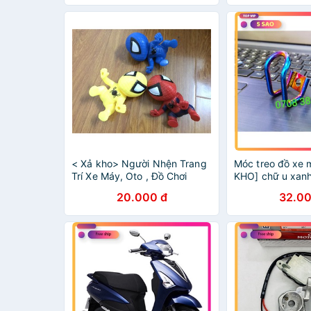
< Xả kho> Người Nhện Trang
Móc treo đồ xe m
Trí Xe Máy, Oto , Đồ Chơi
KHO] chữ u xanh
Hàng Đẹp!
[exciter, vario, 
20.000 đ
32.00
si, ju] - đồ chơi