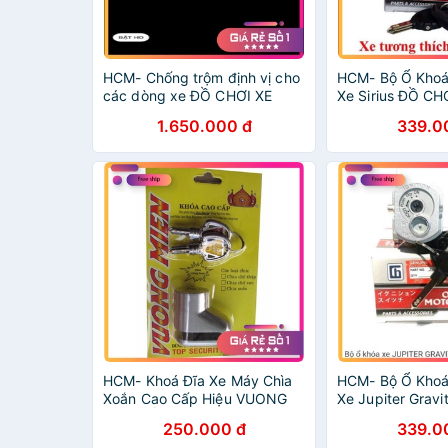
HCM- Chống trộm định vị cho
HCM- Bộ Ổ Khoá
các dòng xe ĐỒ CHƠI XE
Xe Sirius ĐỒ CH
MÁY GIÁ SỈ
GIÁ SỈ
1.650.000 đ
339.0
HCM- Khoá Đĩa Xe Máy Chìa
HCM- Bộ Ổ Khoá
Xoắn Cao Cấp Hiệu VUONG
Xe Jupiter Grav
NIEM ĐỒ CHƠI XE MÁY GIÁ SỈ
XE MÁY GIÁ SỈ
250.000 đ
339.0