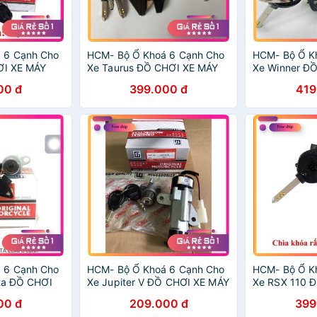
 6 Cạnh Cho
HCM- Bộ Ổ Khoá 6 Cạnh Cho
HCM- Bộ Ổ K
ƠI XE MÁY
Xe Taurus ĐỒ CHƠI XE MÁY
Xe Winner Đ
GIÁ SỈ
GIÁ SỈ
00 đ
399.000 đ
419
 6 Cạnh Cho
HCM- Bộ Ổ Khoá 6 Cạnh Cho
HCM- Bộ Ổ K
ita ĐỒ CHƠI
Xe Jupiter V ĐỒ CHƠI XE MÁY
Xe RSX 110 
GIÁ SỈ
GIÁ SỈ
00 đ
209.000 đ
399