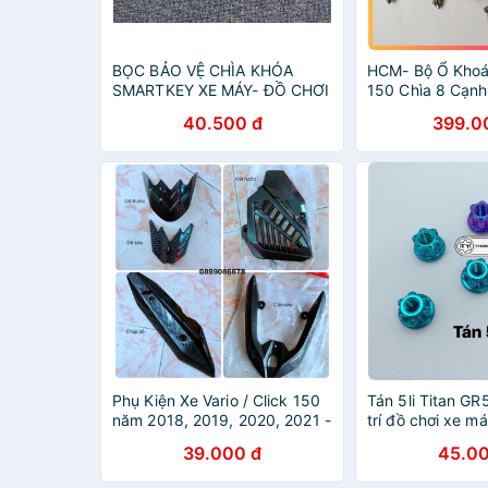
BỌC BẢO VỆ CHÌA KHÓA
HCM- Bộ Ổ Khoá 
SMARTKEY XE MÁY- ĐỒ CHƠI
150 Chìa 8 Cạn
XE MÁY
Cao Cấp Chính
40.500 đ
399.0
NIỆM ĐỒ CHƠI X
Phụ Kiện Xe Vario / Click 150
Tán 5li Titan GR5
năm 2018, 2019, 2020, 2021 -
trí đồ chơi xe m
Carbon - Đồ chơi, bảo vệ
39.000 đ
45.00
trang trí xe máy