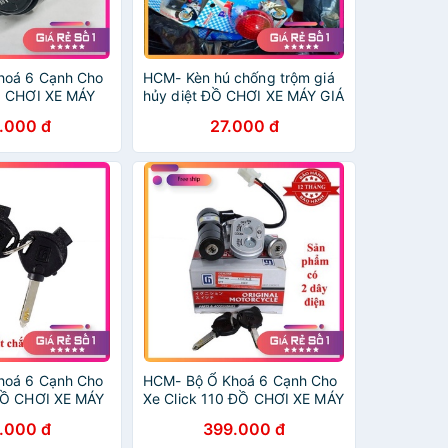
hoá 6 Cạnh Cho
HCM- Kèn hú chống trộm giá
Ồ CHƠI XE MÁY
hủy diệt ĐỒ CHƠI XE MÁY GIÁ
SỈ
.000 đ
27.000 đ
hoá 6 Cạnh Cho
HCM- Bộ Ổ Khoá 6 Cạnh Cho
ĐỒ CHƠI XE MÁY
Xe Click 110 ĐỒ CHƠI XE MÁY
GIÁ SỈ
.000 đ
399.000 đ