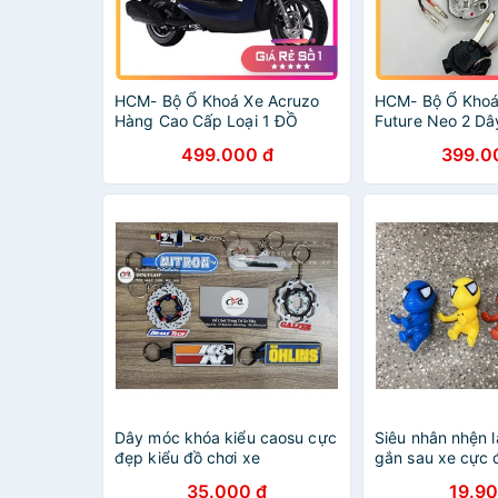
HCM- Bộ Ổ Khoá Xe Acruzo
HCM- Bộ Ổ Khoá
Hàng Cao Cấp Loại 1 ĐỒ
Future Neo 2 D
CHƠI XE MÁY GIÁ SỈ
XE MÁY GIÁ SỈ
499.000 đ
399.0
Dây móc khóa kiểu caosu cực
Siêu nhân nhện 
đẹp kiểu đồ chơi xe
gắn sau xe cực 
35.000 đ
19.90