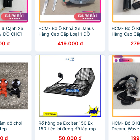
 6 Cạnh Xe
HCM- Bộ Ổ Khoá Xe Janus
HCM- Bộ Ổ K
ây ĐỒ CHƠI
Hàng Cao Cấp Loại 1 ĐỒ
Hàng Cao Cấp
CHƠI XE MÁY GIÁ SỈ
CHƠI XE MÁY 
00 đ
419.000 đ
279
làm đồ chơi
Rổ hông xe Exciter 150 Ex
HCM- Bộ Ổ K
đẹp
150 tiện lợi đựng đồ lắp ráp
Dream, Wave
chắc chắn dễ dàng
Alpha ĐỒ CHƠ
0 đ
50.000 đ
199