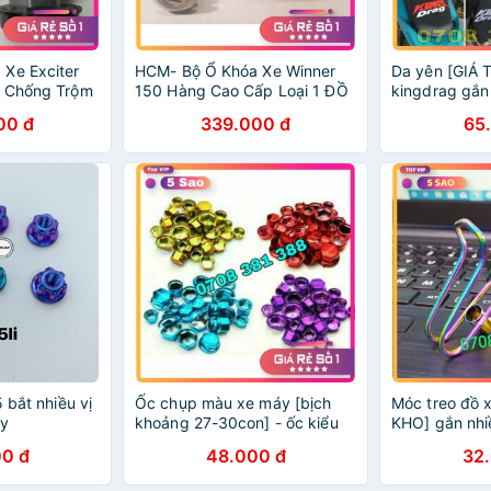
Xe Exciter
HCM- Bộ Ổ Khóa Xe Winner
Da yên [GIÁ 
h Chống Trộm
150 Hàng Cao Cấp Loại 1 ĐỒ
kingdrag gắn
 Hãng VƯƠNG
CHƠI XE MÁY GIÁ SỈ
chơi xe máy
00 đ
339.000 đ
65
E MÁY GIÁ SỈ
 bắt nhiều vị
Ốc chụp màu xe máy [bịch
Móc treo đồ x
áy
khoảng 27-30con] - ốc kiểu
KHO] gắn nhiề
xe máy - đồ chơi xe máy
móc treo đồ x
0 đ
48.000 đ
32
xe máy