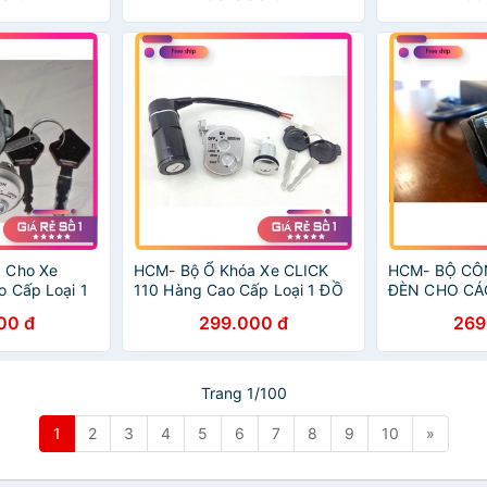
 Cho Xe
HCM- Bộ Ổ Khóa Xe CLICK
HCM- BỘ CÔ
 Cấp Loại 1
110 Hàng Cao Cấp Loại 1 ĐỒ
ĐÈN CHO CÁ
 GIÁ SỈ
CHƠI XE MÁY GIÁ SỈ
2020 SUNFA 
00 đ
299.000 đ
269
MÁY GIÁ SỈ
Trang 1/100
1
2
3
4
5
6
7
8
9
10
»