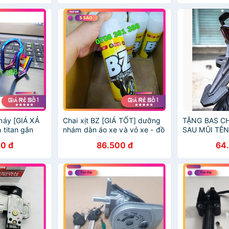
áy [GIÁ XẢ
Chai xịt BZ [GIÁ TỐT] dưỡng
TẶNG BAS C
 titan gắn
nhám dàn áo xe và vỏ xe - đồ
SAU MŨI TÊN
ab, wave, dr,
chơi xe máy
VVA 2021 MẪ
0 đ
86.500 đ
64
 xe máy
ĐỒ CHƠI PH
TRÍ XE MÁY