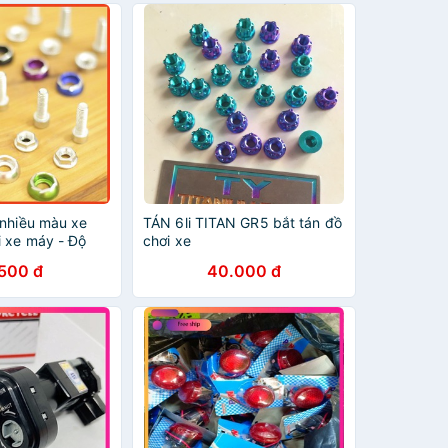
 nhiều màu xe
TÁN 6li TITAN GR5 bắt tán đồ
i xe máy - Độ
chơi xe
ổi Mới
.500 đ
40.000 đ