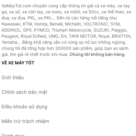
XeMayTot.com chuyên cung cấp thông tin giá cả xe máy, xe tay
ga, xe số, xe côn tay, xe moto, xe môtô, xe 50cc, xe thể thao, xe
đua, xe đua, PKL, xe PKL... Đến từ các hãng nổi tiếng như
Kawasaki, KTM, Honda, Benelli, Michelin, VOLTRONIC, SYM,
ADDINOL, GPX, KYMCO, Triumph Motorcycle, SUZUKI, Piaggio,
Peugeot, Royal Enfield, UMG, Eni, TAYA MOTOR, Royal, BRIXTON,
Yamaha... Bằng khả năng sẵn có cùng sự nỗ lực không ngừng,
chúng tôi đã tổng hợp hơn 200000 sản phẩm, giúp bạn so sánh
giá, tìm giá rẻ nhất trước khi mua.
Chúng tôi không bán hàng.
VỀ XE MÁY TỐT
Giới thiệu
Chính sách bảo mật
Điều khoản sử dụng
Miễn trừ trách nhiệm
Danh mục