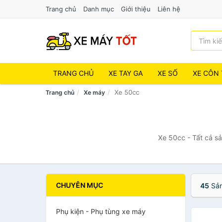
Trang chủ
Danh mục
Giới thiệu
Liên hệ
TRANG CHỦ
XE TAY GA
XE SỐ
XE CÔN 
Xe 50cc
Trang chủ
Xe máy
Xe 50cc - Tất cả s
CHUYÊN MỤC
45
Sản
Phụ kiện - Phụ tùng xe máy