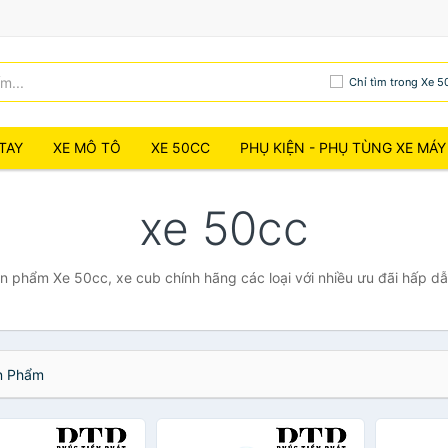
Chỉ tìm trong Xe 5
TAY
XE MÔ TÔ
XE 50CC
PHỤ KIỆN - PHỤ TÙNG XE MÁY
xe 50cc
ản phẩm Xe 50cc, xe cub chính hãng các loại với nhiều ưu đãi hấp d
 Phẩm