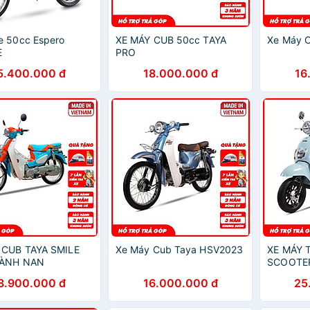
e 50cc Espero
XE MÁY CUB 50cc TAYA
Xe Máy C
E
PRO
5.400.000 đ
18.000.000 đ
16
 CUB TAYA SMILE
Xe Máy Cub Taya HSV2023
XE MÁY 
VÀNH NAN
SCOOTE
8.900.000 đ
16.000.000 đ
25