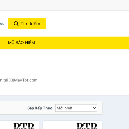
Tìm kiếm
0cc
MŨ BẢO HIỂM
ẫn tại XeMayTot.com
Sắp Xếp Theo