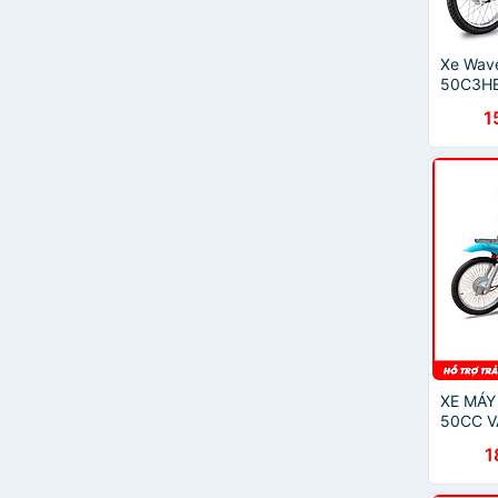
Xe Wav
50C3H
1
XE MÁY
50CC 
1