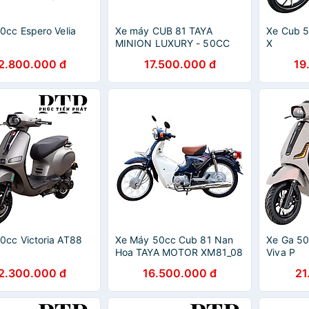
0cc Espero Velia
Xe máy CUB 81 TAYA
Xe Cub 5
MINION LUXURY - 50CC
X
2.800.000 đ
17.500.000 đ
19
0cc Victoria AT88
Xe Máy 50cc Cub 81 Nan
Xe Ga 50
Hoa TAYA MOTOR XM81_08
Viva P
- Xanh Cửu Long
2.300.000 đ
16.500.000 đ
21