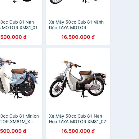
50cc Cub 81 Nan
Xe Máy 50cc Cub 81 Vành
A MOTOR XM81_01
Đúc TAYA MOTOR
êu
XM81D_CF - Cà Phê
.500.000 đ
16.500.000 đ
0cc Cub 81 Minion
Xe Máy 50cc Cub 81 Nan
TOR XM81M_X -
Hoa TAYA MOTOR XM81_07
ọc
- Ghi Xám
.500.000 đ
16.500.000 đ