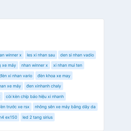
an winner x
les xi nhan sau
den si nhan vadio
g xe máy
nhan winner x
xi nhan mui ten
đèn xi nhan vario
đèn khoa xe may
nhan xe máy
đen xinhanh chaly
x
còi kèn chíp báo hiệu xi nhanh
èn trước xe rsx
nhông sên xe máy bằng dây da
 h4 ex150
led 2 tang sirius