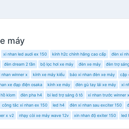
xe máy
xi nhan led audi ex 150
kính h2c chính hãng cao cấp
đèn xi nh
đèn dream 2 tần
bộ lọc hơi xe máy
đèn xe máy
đèn trợ sán
i nhan winner x
kính xe máy kiểu
báo xi nhan đèn xe máy
cặp 
nhan xe đạp điện osaka
kính xe máy
đèn gù tay lái xe máy
xi 
 hồ klom
đèn pha h4
bi led trợ sáng ô tô
xi nhan trước winner 
công tắc xi nhan ex 150
led h4
đèn xi nhan sau exciter 150
đ
er x v2
nhạy còi xe máy wave 12v
xin nhan độ exiter 150
led