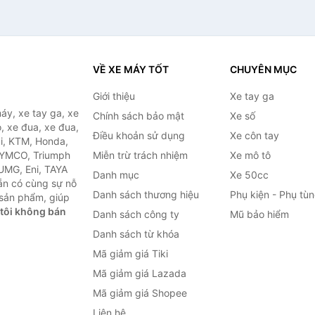
VỀ XE MÁY TỐT
CHUYÊN MỤC
Giới thiệu
Xe tay ga
áy, xe tay ga, xe
Chính sách bảo mật
Xe số
, xe đua, xe đua,
Điều khoản sử dụng
Xe côn tay
ki, KTM, Honda,
KYMCO, Triumph
Miễn trừ trách nhiệm
Xe mô tô
 UMG, Eni, TAYA
Danh mục
Xe 50cc
ẵn có cùng sự nỗ
Danh sách thương hiệu
Phụ kiện - Phụ tù
sản phẩm, giúp
tôi không bán
Danh sách công ty
Mũ bảo hiểm
Danh sách từ khóa
Mã giảm giá Tiki
Mã giảm giá Lazada
Mã giảm giá Shopee
Liên hệ