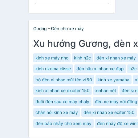
Gương - Đèn cho xe máy
Xu hướng Gương, đèn 
kính xe máy nho
kính h2c
đèn xi nhan xe máy
kính rizoma elisse
đèn hậu xi nhan xe đạp
h2c
bộ đèn xi nhan mũi tên vt50
kính xe yamaha
x
kính xì nhan xe exciter 150
xinhan nét
đèn si 
đuôi đèn sau xe máy chaly
đèn xe máy với đồng
chân nói kính xe máy
đèn xi nhan xe eciter 150
đèn báo nhảy cho xem máy
đèn nháy độ xe winn