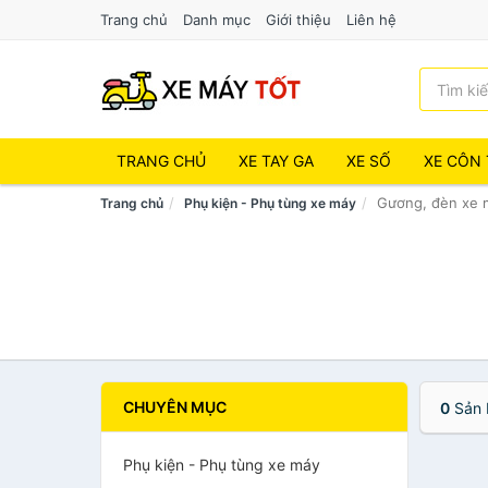
Trang chủ
Danh mục
Giới thiệu
Liên hệ
TRANG CHỦ
XE TAY GA
XE SỐ
XE CÔN 
Gương, đèn xe 
Trang chủ
Phụ kiện - Phụ tùng xe máy
CHUYÊN MỤC
0
Sản 
Phụ kiện - Phụ tùng xe máy