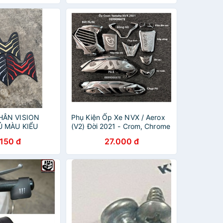
HÂN VISION
Phụ Kiện Ốp Xe NVX / Aerox
Ủ MÀU KIỂU
(V2) Đời 2021 - Crom, Chrome
IỆN TRANG TRÍ
.150 đ
27.000 đ