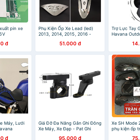
xuất pin xe
Phụ Kiện Ốp Xe Lead (led)
Trợ Lực Tay 
36V
2013, 2014, 2015, 2016 -
Havana Outdo
Crom
Dẻo Bền - Phụ
0 đ
51.000 đ
14
Lợi
e Máy, Lưới
Giá Đỡ Đa Năng Gắn Ghi Đông
Xe SH Mode 
Havana
Xe Máy, Xe Đạp - Pat Ghi
phụ kiện ốp tr
 Cực Hạn -
Đông Xoay 360 Độ Gắn Phụ
cacbon
0 đ
95.000 đ
75
 Giá Rẻ
Kiện Xe Máy