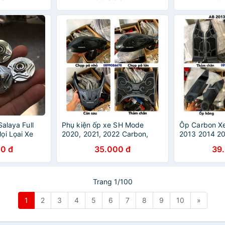
Salaya Full
Phụ kiện ốp xe SH Mode
Ôp Carbon Xe
ọi Lọai Xe
2020, 2021, 2022 Carbon,
2013 2014 20
Cacbon Đồ trang trí, bảo vệ
trang trí xe m
0 đ
35.000 đ
39
xe máy Honda
Cacbon
Trang 1/100
1
2
3
4
5
6
7
8
9
10
»