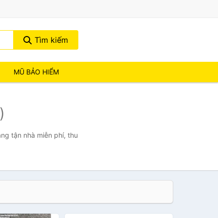
Tìm kiếm
MŨ BẢO HIỂM
)
ng tận nhà miễn phí, thu