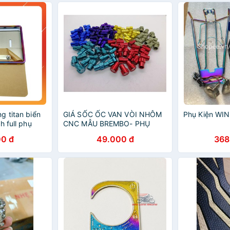
g titan biển
GIÁ SỐC ỐC VAN VÒI NHÔM
Phụ Kiện WI
h full phụ
CNC MẪU BREMBO- PHỤ
KIỆN XE MÁY
0 đ
49.000 đ
368