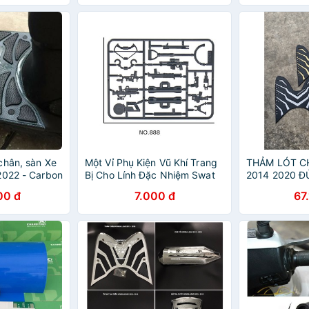
chân, sàn Xe
Một Vỉ Phụ Kiện Vũ Khí Trang
THẢM LÓT C
2022 - Carbon
Bị Cho Lính Đặc Nhiệm Swat
2014 2020 Đ
ơi xe máy
NO.888 - Phụ Kiện MOC Army
INDO- PHỤ K
00 đ
7.000 đ
67
Police
XE MÁY