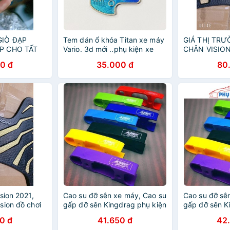
GIÒ ĐẠP
Tem dán ổ khóa Titan xe máy
GIÁ THỊ TR
P CHO TẤT
Vario. 3d mới ..phụ kiện xe
CHÂN VISION
 KIỆN XE
máy Siêu rẻ đẹp
PHỤ KIỆN XE
0 đ
35.000 đ
80
sion 2021,
Cao su đỡ sên xe máy, Cao su
Cao su đỡ sê
sion đồ chơi
gấp đỡ sên Kingdrag phụ kiện
gấp đỡ sên K
xe máy (phải khoan gấp)
xe máy (phải
0 đ
41.650 đ
42