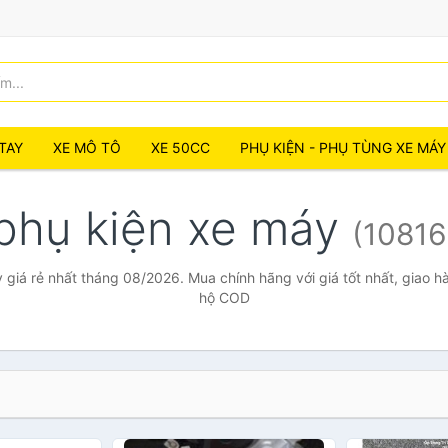
TAY
XE MÔ TÔ
XE 50CC
PHỤ KIỆN - PHỤ TÙNG XE MÁY
phụ kiện xe máy
(10816
 giá rẻ nhất tháng 08/2026. Mua chính hãng với giá tốt nhất, giao hà
hộ COD