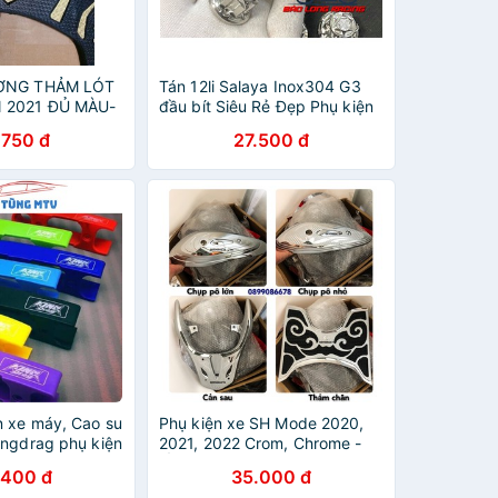
ƯỜNG THẢM LÓT
Tán 12li Salaya Inox304 G3
 2021 ĐỦ MÀU-
đầu bít Siêu Rẻ Đẹp Phụ kiện
 MÁY
xe máy
.750 đ
27.500 đ
n xe máy, Cao su
Phụ kiện xe SH Mode 2020,
ingdrag phụ kiện
2021, 2022 Crom, Chrome -
 khoan gấp)
Ốp trang trí bảo vệ xe máy
.400 đ
35.000 đ