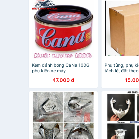
Kem đánh bóng CaNa 100G
Phụ tùng, phụ k
phụ kiện xe máy
tách lẻ, đặt the
riêng
47.000 đ
15.00