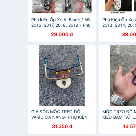
Phụ kiện Ốp Xe AirBlade / AB
Phụ Kiện Ốp Xe 
2016, 2017, 2018, 2019 - Phụ
2013, 2014, 201
kiện đồ chơi, ốp trang trí bảo
kiện Đồ chơi Ốp 
29.000 đ
39.00
vệ xe máy Air Blade
vệ xe máy Honda
GIÁ SỐC MÓC TREO ĐỒ
MÓC TREO ĐỒ 
VARIO ĐA NĂNG- PHỤ KIỆN
KIỂU BẤM TẤT C
XE MÁY
PHỤ KIỆN XE M
31.350 đ
16.57