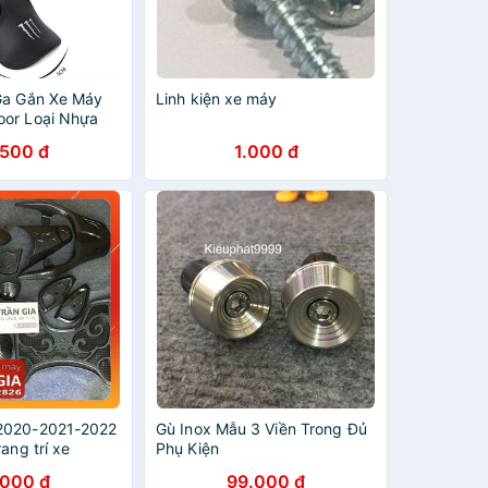
Ga Gắn Xe Máy
Linh kiện xe máy
or Loại Nhựa
 Kiện Xe Tiện
.500 đ
1.000 đ
2020-2021-2022
Gù Inox Mẫu 3 Viền Trong Đủ
ang trí xe
Phụ Kiện
.000 đ
99.000 đ