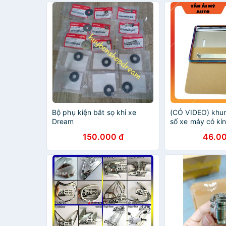
Bộ phụ kiện bắt sọ khỉ xe
(CÓ VIDEO) khun
Dream
số xe máy có kín
kiện
150.000 đ
46.00