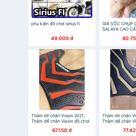
phụ kiện đồ chơi sirius fi
GIÁ SỐC CHỤP 
SALAYA CAO CẤ
CẢ XE MÁY- PHỤ
49.000 đ
80.75
MÁY
Thảm lót chân Vision 2021,
Thảm lót chân Vi
Thảm để chân Vision đồ chơi
Thảm để chân Vi
phụ kiện xe máy
phụ kiện xe máy
67.150 đ
77.42