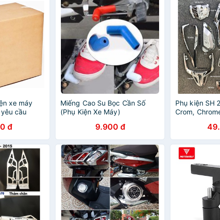
iện xe máy
Miếng Cao Su Bọc Cần Số
Phụ kiện SH 
o yêu cầu
(Phụ Kiện Xe Máy)
Crom, Chrome
trang trí, bả
0 đ
9.900 đ
49
Honda SH Việ