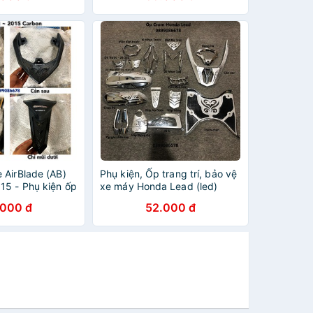
 AirBlade (AB)
Phụ kiện, Ốp trang trí, bảo vệ
15 - Phụ kiện ốp
xe máy Honda Lead (led)
áy Air Blade (AB)
2017, 2018, 2019, 2020, 2021
.000 đ
52.000 đ
Crom