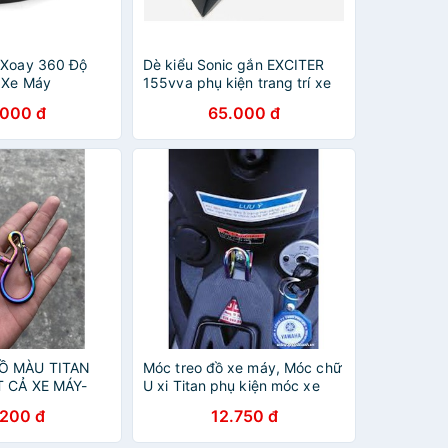
 Xoay 360 Độ
Dè kiểu Sonic gắn EXCITER
 Xe Máy
155vva phụ kiện trang trí xe
máy
.000 đ
65.000 đ
Ồ MÀU TITAN
Móc treo đồ xe máy, Móc chữ
T CẢ XE MÁY-
U xi Titan phụ kiện móc xe
 MÁY
máy
.200 đ
12.750 đ