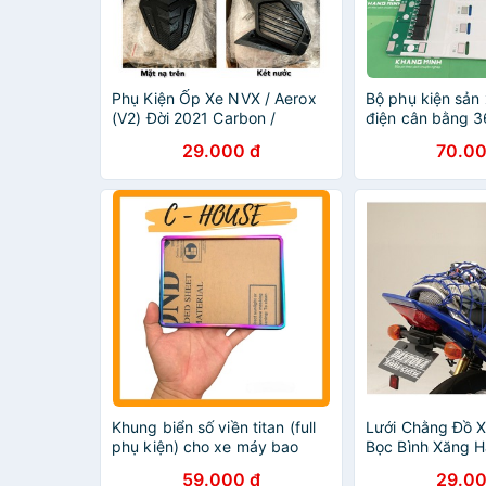
Phụ Kiện Ốp Xe NVX / Aerox
Bộ phụ kiện sản 
(V2) Đời 2021 Carbon /
điện cân bằng 
Cacbon
29.000 đ
70.00
Khung biển số viền titan (full
Lưới Chằng Đồ X
phụ kiện) cho xe máy bao
Bọc Bình Xăng 
đẹp, nổi bật xế iu
Outdoor Co Dãn
59.000 đ
29.00
Phụ Kiện Xe Máy