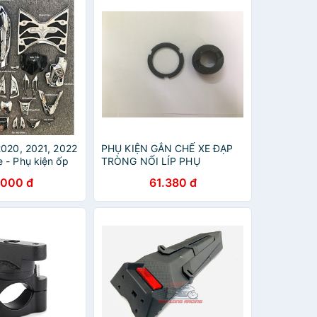
2020, 2021, 2022
PHỤ KIỆN GẮN CHẾ XE ĐẠP
 - Phụ kiện ốp
TRÒNG NỐI LÍP PHỤ
o vệ xe máy
.000 đ
61.380 đ
t