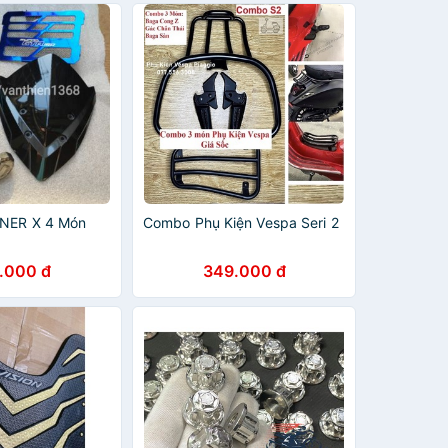
NNER X 4 Món
Combo Phụ Kiện Vespa Seri 2
.000 đ
349.000 đ