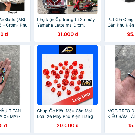
AirBlade (AB)
Phụ kiện Ốp trang trí Xe máy
Pat Ghi Đông
5 - Crom- Phụ
Yamaha Latte mạ Crom,
Gắn Phụ Kiện
trang trí bảo
Chrome
Motowolf
0 đ
31.000 đ
95
 Air Blade
MÀU TITAN
Chụp Ốc Kiểu Mầu Gắn Mọi
MÓC TREO Đ
Ả XE MÁY-
Loại Xe Máy Phụ Kiện Trang
KIỂU BẤM TẤ
ÁY
Trí Xe Máy
PHỤ KIỆN XE
5 đ
20.000 đ
15