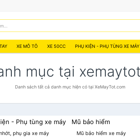
TAY
XE MÔ TÔ
XE 50CC
PHỤ KIỆN - PHỤ TÙNG XE MÁY
danh mục tại xemayt
Danh sách tất cả danh mục hiện có tại XeMayTot.com
iện - Phụ tùng xe máy
Mũ bảo hiểm
nhớt, phụ gia xe máy
Mũ bảo hiểm xe máy