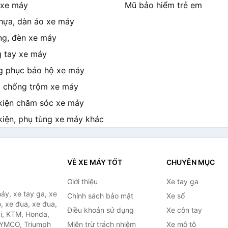
xe máy
Mũ bảo hiểm trẻ em
hựa, dàn áo xe máy
g, đèn xe máy
 tay xe máy
g phục bảo hộ xe máy
 chống trộm xe máy
kiện chăm sóc xe máy
kiện, phụ tùng xe máy khác
VỀ XE MÁY TỐT
CHUYÊN MỤC
Giới thiệu
Xe tay ga
áy, xe tay ga, xe
Chính sách bảo mật
Xe số
, xe đua, xe đua,
Điều khoản sử dụng
Xe côn tay
ki, KTM, Honda,
KYMCO, Triumph
Miễn trừ trách nhiệm
Xe mô tô