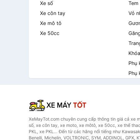
Xe số
Tem 
Xe côn tay
Vỏ n
Xe mô tô
Gươn
Xe 50cc
Găng
Tran
Khóa
Phụ 
Phụ 
XeMayTot.com chuyên cung cấp thông tin giá cả xe m
số, xe côn tay, xe moto, xe môtô, xe 50cc, xe thể thao
PKL, xe PKL... Đến từ các hãng nổi tiếng như Kawasa
Benelli, Michelin, VOLTRONIC, SYM, ADDINOL, GPX, 