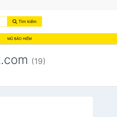
Tìm kiếm
MŨ BẢO HIỂM
ot.com
(19)