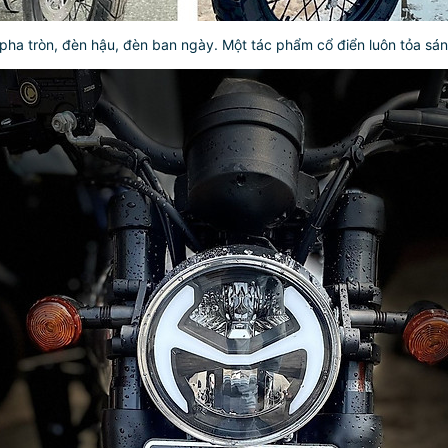
pha tròn, đèn hậu, đèn ban ngày. Một tác phẩm cổ điển luôn tỏa sá