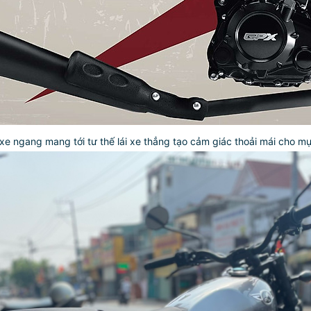
 xe ngang mang tới tư thế lái xe thẳng tạo cảm giác thoải mái cho 