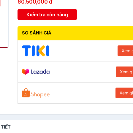
60,500,000 đ
Kiểm tra còn hàng
SO SÁNH GIÁ
Xem g
Xem g
Xem g
 TIẾT