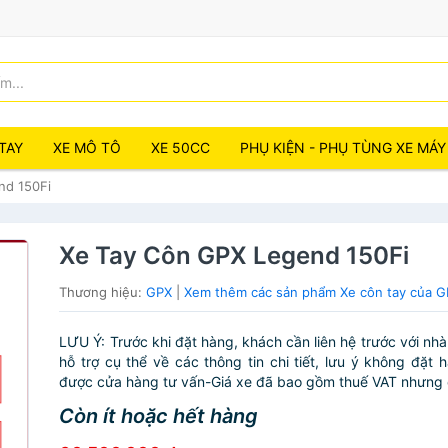
TAY
XE MÔ TÔ
XE 50CC
PHỤ KIỆN - PHỤ TÙNG XE MÁY
nd 150Fi
Xe Tay Côn GPX Legend 150Fi
Thương hiệu:
GPX
|
Xem thêm các sản phẩm Xe côn tay của 
LƯU Ý: Trước khi đặt hàng, khách cần liên hệ trước với nh
hỗ trợ cụ thể về các thông tin chi tiết, lưu ý không đặt 
được cửa hàng tư vấn-Giá xe đã bao gồm thuế VAT nhưng c
Còn ít hoặc hết hàng