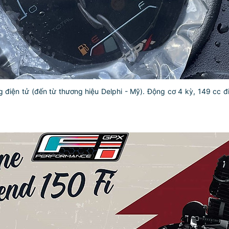
iện tử (đến từ thương hiệu Delphi - Mỹ). Động cơ 4 kỳ, 149 cc đi 