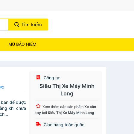
Tìm kiếm
MŨ BẢO HIỂM
Công ty:
Siêu Thị Xe Máy Minh
GPX
Long
à bán để được
Xem thêm các sản phẩm
Xe côn
hàng khi chưa
tay
bởi
Siêu Thị Xe Máy Minh Long
h...
Giao hàng toàn quốc