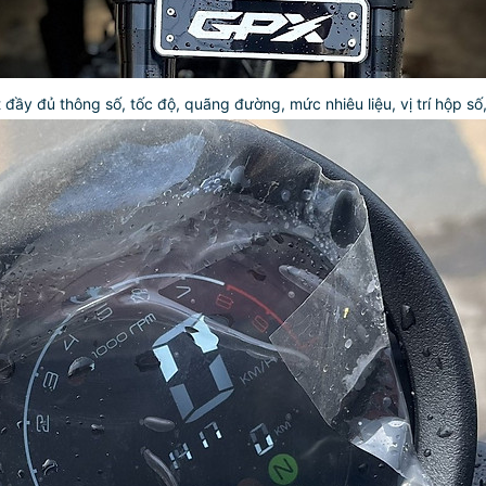
 đầy đủ thông số, tốc độ, quãng đường, mức nhiêu liệu, vị trí hộp số,