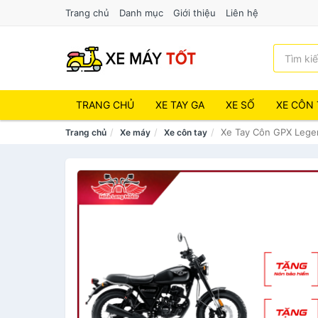
Trang chủ
Danh mục
Giới thiệu
Liên hệ
TRANG CHỦ
XE TAY GA
XE SỐ
XE CÔN 
Xe Tay Côn GPX Lege
Trang chủ
Xe máy
Xe côn tay