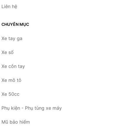
Liên hệ
CHUYÊN MỤC
Xe tay ga
Xe số
Xe côn tay
Xe mô tô
Xe 50cc
Phụ kiện - Phụ tùng xe máy
Mũ bảo hiểm