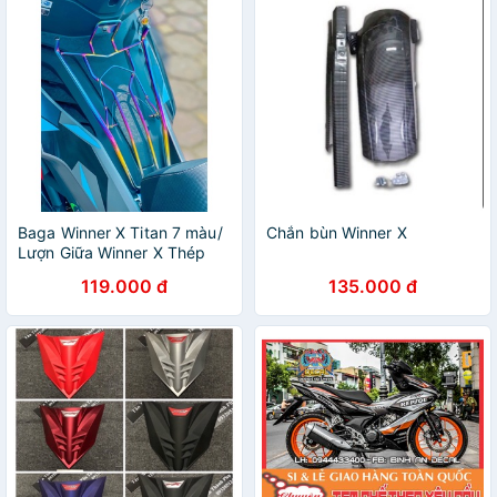
Baga Winner X Titan 7 màu/
Chắn bùn Winner X
Lượn Giữa Winner X Thép
10ly
119.000 đ
135.000 đ