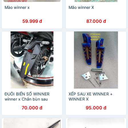
Mào winner x
Mão winner X
59.999 đ
87.000 đ
ĐUÔI BIỂN SỐ WINNER
XẾP SAU XE WINNER +
winner x Chắn bùn sau
WINNER X
WINNER winner x chính hiệu
70.000 đ
95.000 đ
honda