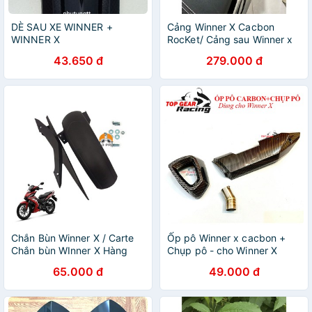
DÈ SAU XE WINNER +
Cảng Winner X Cacbon
WINNER X
RocKet/ Cảng sau Winner x
cacbon robot
43.650 đ
279.000 đ
Chắn Bùn Winner X / Carte
Ốp pô Winner x cacbon +
Chắn bùn WInner X Hàng
Chụp pô - cho Winner X
Đẹp
65.000 đ
49.000 đ