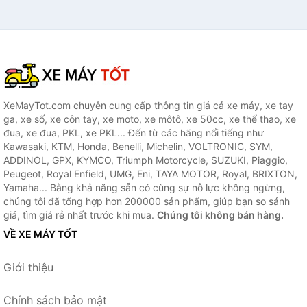
XeMayTot.com chuyên cung cấp thông tin giá cả xe máy, xe tay
ga, xe số, xe côn tay, xe moto, xe môtô, xe 50cc, xe thể thao, xe
đua, xe đua, PKL, xe PKL... Đến từ các hãng nổi tiếng như
Kawasaki, KTM, Honda, Benelli, Michelin, VOLTRONIC, SYM,
ADDINOL, GPX, KYMCO, Triumph Motorcycle, SUZUKI, Piaggio,
Peugeot, Royal Enfield, UMG, Eni, TAYA MOTOR, Royal, BRIXTON,
Yamaha... Bằng khả năng sẵn có cùng sự nỗ lực không ngừng,
chúng tôi đã tổng hợp hơn 200000 sản phẩm, giúp bạn so sánh
giá, tìm giá rẻ nhất trước khi mua.
Chúng tôi không bán hàng.
VỀ XE MÁY TỐT
Giới thiệu
Chính sách bảo mật