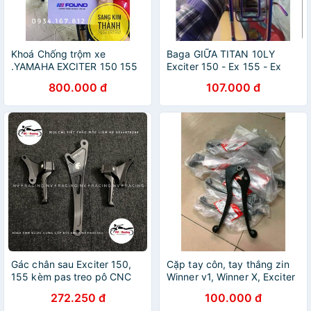
Khoá Chống trộm xe
Baga GIỮA TITAN 10LY
.YAMAHA EXCITER 150 155
Exciter 150 - Ex 155 - Ex
Full Giắc Cắm
135 TITAN
800.000 đ
107.000 đ
Gác chân sau Exciter 150,
Cặp tay côn, tay thắng zin
155 kèm pas treo pô CNC
Winner v1, Winner X, Exciter
135, Exciter 150 , Exciter
272.250 đ
100.000 đ
155 (Có bán lẻ)