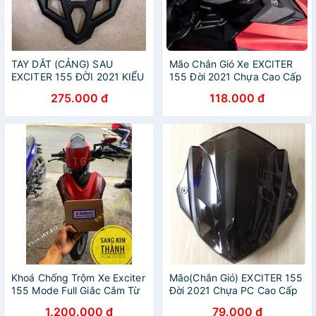
TAY DẮT (CẢNG) SAU
Mão Chắn Gió Xe EXCITER
EXCITER 155 ĐỜI 2021 KIỂU
155 Đời 2021 Chựa Cao Cấp
RANGER ĐỦ MÀU
hiệu Universe
275.000 đ
118.000 đ
Khoá Chống Trộm Xe Exciter
Mão(Chắn Gió) EXCITER 155
155 Mode Full Giắc Cắm Từ
Đời 2021 Chựa PC Cao Cấp
Bộ Khoá Suzuki
(có ốc GR5)
1.200.000 đ
79.000 đ