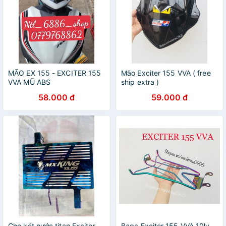
MÃO EX 155 - EXCITER 155
Mão Exciter 155 VVA ( free
VVA MŨ ABS
ship extra )
58.000 đ
59.000 đ
Che két nước titan Exciter
Baga Exciter 155 VVA 10ly