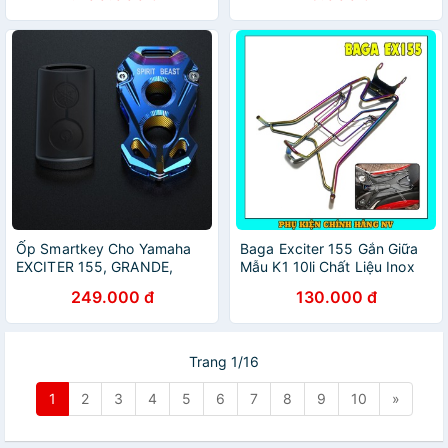
Ốp Smartkey Cho Yamaha
Baga Exciter 155 Gắn Giữa
EXCITER 155, GRANDE,
Mẫu K1 10li Chất Liệu Inox
NVX, JANUS,FREEGO , Latte
Chắc Chắn Bền Bỉ
249.000 đ
130.000 đ
( 𝐒𝐩𝐢𝐫𝐢𝐭 𝐁𝐞𝐚𝐬𝐭 𝐂𝐡𝐢́𝐧𝐡 𝐇𝐚̃𝐧𝐠 )
Trang 1/16
1
2
3
4
5
6
7
8
9
10
»