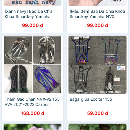
[Xanh navy] Bao Da Chìa
[Màu đen] Bao Da Chìa Khóa
Khóa Smartkey Yamaha
Smartkey Yamaha NVX,
NVX, Janus, Nozza Grande,
Janus, Nozza Grande,
99.000 đ
99.000 đ
FreeGo, Latte, Exciter 155
FreeGo, Latte, Exciter 155
VVA handmade da thật
VVA handmade da thật
Thảm Gác Chân NVX-V2 155
Baga giữa Exciter 155
VVA 2021-2022 Carbon
Titan Inox
168.000 đ
59.000 đ