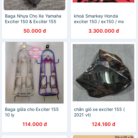
Baga Nhựa Cho Xe Yamaha
khoá Smarkey Honda
Exciter 150 & Exciter 155
exciter 150 / ex150 / mx
2021
king/ ex155 vva
50.000 đ
3.300.000 đ
Baga giữa cho Exciter 155
chắn gió xe exciter 155 (
10 ly
2021 vt)
114.000 đ
124.160 đ