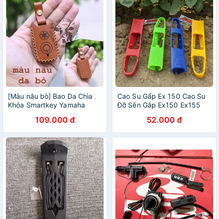
[Màu nâu bò] Bao Da Chìa
Cao Su Gấp Ex 150 Cao Su
Khóa Smartkey Yamaha
Đỡ Sên Gắp Ex150 Ex155
NVX, Janus, Nozza Grande,
Exciter 150 155 VVA King
109.000 đ
52.000 đ
FreeGo, Latte, Exciter 155
Drag Loại Dài Không Khoan
VVA handmade da thật
Lỗ