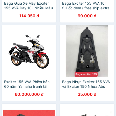
Baga Giữa Xe Máy Exciter
Baga Exciter 155 VVA 10li
155 VVA Dày 10li Nhiều Màu
full ốc đệm ( free ship extra
)
114.950 đ
99.000 đ
Exciter 155 VVA Phiên bản
Baga Nhựa Exciter 155 VVA
60 năm Yamaha tranh tài
và Exciter 150 Nhựa Abs
MotoGP
Siêu Bền và Đep!
60.000.000 đ
35.000 đ