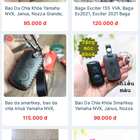
Bao Da Chìa Khóa Yamaha
Baga Exciter 155 VVA, Baga
NVX, Janus, Nozza Grande,
Ex2021, Exciter 2021 Baga
FreeGo, Latte, Exciter 155
Giữa Dầy 10 Ly Inox Đủ Màu
95.000 đ
120.000 đ
VVA handmade
Chuẩn Loại 1 mã BGE155
Bao da smartkey, bao da
Bao Da Chìa Khóa Smartkey
chìa khoá Yamaha NVX,
Yamaha NVX, Janus, Nozza
Janus, Nozza Grande,
Grande, FreeGo, Latte,
115.000 đ
99.000 đ
FreeGo, Latte, Exciter 155
Exciter 155 VVA handmade
VVA handmade
da thật