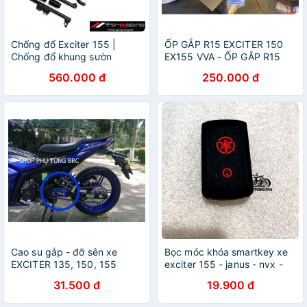
Chống đổ Exciter 155 |
ỐP GẮP R15 EXCITER 150
Chống đổ khung sườn
EX155 VVA - ỐP GẮP R15
EX150 - GIÁ SỈ
560.000 đ
250.000 đ
Cao su gắp - đỡ sên xe
Bọc móc khóa smartkey xe
EXCITER 135, 150, 155
exciter 155 - janus - nvx -
grande
31.500 đ
19.900 đ