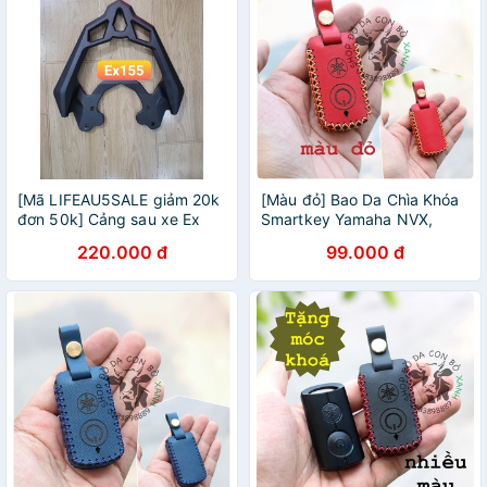
[Mã LIFEAU5SALE giảm 20k
[Màu đỏ] Bao Da Chìa Khóa
đơn 50k] Cảng sau xe Ex
Smartkey Yamaha NVX,
155 VVA Exciter 2021 đen
Janus, Nozza Grande,
220.000 đ
99.000 đ
nhôm đúc nguyên khối
FreeGo, Latte, Exciter 155
VVA handmade da thật