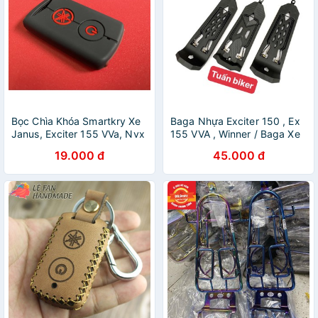
Bọc Chìa Khóa Smartkry Xe
Baga Nhựa Exciter 150 , Ex
Janus, Exciter 155 VVa, Nvx
155 VVA , Winner / Baga Xe
Cục Đẹp!
Máy Hàng Cao Cấp
19.000 đ
45.000 đ