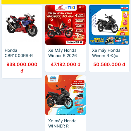
Honda
Xe Máy Honda
Xe máy Honda
CBR1000RR-R
Winner R 2026
Winner R Đặc
2021
Phiên Bản Tiêu
Biệt 2026
939.000.000
47.192.000 đ
50.560.000 đ
Chuẩn
đ
Xe máy Honda
WINNER R