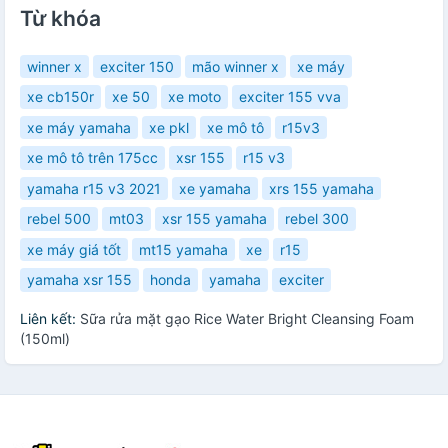
Từ khóa
winner x
exciter 150
mão winner x
xe máy
xe cb150r
xe 50
xe moto
exciter 155 vva
xe máy yamaha
xe pkl
xe mô tô
r15v3
xe mô tô trên 175cc
xsr 155
r15 v3
yamaha r15 v3 2021
xe yamaha
xrs 155 yamaha
rebel 500
mt03
xsr 155 yamaha
rebel 300
xe máy giá tốt
mt15 yamaha
xe
r15
yamaha xsr 155
honda
yamaha
exciter
Liên kết:
Sữa rửa mặt gạo Rice Water Bright Cleansing Foam
(150ml)