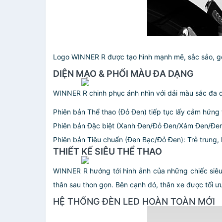
Logo WINNER R được tạo hình mạnh mẽ, sắc sảo, gợi l
DIỆN MẠO & PHỐI MÀU ĐA DẠNG
WINNER R chinh phục ánh nhìn với dải màu sắc đa dạ
⁠Phiên bản Thể thao (Đỏ Đen) tiếp tục lấy cảm hứn
Phiên bản Đặc biệt (Xanh Đen/Đỏ Đen/Xám Đen/Đen): 
⁠Phiên bản Tiêu chuẩn (Đen Bạc/Đỏ Đen): Trẻ trung, 
THIẾT KẾ SIÊU THỂ THAO
WINNER R hướng tới hình ảnh của những chiếc siêu
thân sau thon gọn. Bên cạnh đó, thân xe được tối ư
HỆ THỐNG ĐÈN LED HOÀN TOÀN MỚI