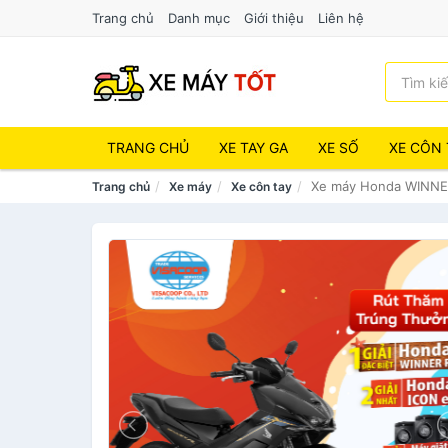
Trang chủ
Danh mục
Giới thiệu
Liên hệ
TRANG CHỦ
XE TAY GA
XE SỐ
XE CÔN 
Xe máy Honda WINNE
Trang chủ
Xe máy
Xe côn tay