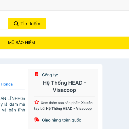
Tìm kiếm
MŨ BẢO HIỂM
Công ty:
Hệ Thống HEAD -
a Honda
Visacoop
BẢN LĨNHHơn
Xem thêm các sản phẩm
Xe côn
ay lái đam mê
tay
bởi
Hệ Thống HEAD - Visacoop
 và bản lĩnh
Giao hàng toàn quốc