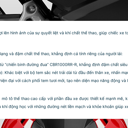
ên hình ảnh của sự quyết liệt và khí chất thể thao, giúp chiếc xe t
ng và đậm chất thể thao, khẳng định cá tính riêng của người lái:
g từ “chiến binh đường đua” CBR1000RR-R, khẳng định đậm chất siêu 
Khác biệt với bộ tem sắc nét trải dài từ đầu đến thân xe, nhấn mạn
hiện đại với cách phối tem tươi mới, tạo nên diện mạo năng động và l
 mô tô thể thao cao cấp với phần đầu xe được thiết kế mạnh mẽ, k
u khí động học với những đường nét liền mạch và khỏe khoắn giúp xe