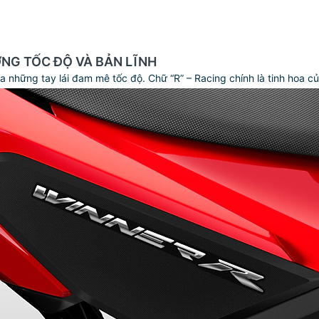
ỢNG TỐC ĐỘ VÀ BẢN LĨNH
 những tay lái đam mê tốc độ. Chữ “R” – Racing chính là tinh hoa c