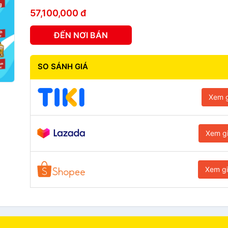
57,100,000 đ
ĐẾN NƠI BÁN
SO SÁNH GIÁ
Xem g
Xem g
Xem g