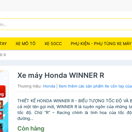
TAY
XE MÔ TÔ
XE 50CC
PHỤ KIỆN - PHỤ TÙNG XE MÁY
R R
Xe máy Honda WINNER R
Thương hiệu:
Honda
|
Xem thêm các sản phẩm Xe côn tay củ
THIẾT KẾ HONDA WINNER R - BIỂU TƯỢNG TỐC ĐỘ VÀ 
cả một tên gọi mới, WINNER R là tuyên ngôn của những t
tốc độ. Chữ “R” – Racing chính là tinh hoa của tốc độ
đường...
Còn hàng