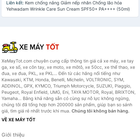
Liên kết:
Kem chống nắng Giảm nếp nhăn Chống lão hóa
Yehwadam Wrinkle Care Sun Cream SPF50+ PA++++ (50ml)
XeMayTot.com chuyên cung cấp thông tin giá cả xe máy, xe tay
ga, xe số, xe côn tay, xe moto, xe môtô, xe 50cc, xe thể thao, xe
đua, xe đua, PKL, xe PKL... Đến từ các hãng nổi tiếng như
Kawasaki, KTM, Honda, Benelli, Michelin, VOLTRONIC, SYM,
ADDINOL, GPX, KYMCO, Triumph Motorcycle, SUZUKI, Piaggio,
Peugeot, Royal Enfield, UMG, Eni, TAYA MOTOR, Royal, BRIXTON,
Yamaha... Bằng khả năng sẵn có cùng sự nỗ lực không ngừng,
chúng tôi đã tổng hợp hơn 200000 sản phẩm, giúp bạn so sánh
giá, tìm giá rẻ nhất trước khi mua.
Chúng tôi không bán hàng.
VỀ XE MÁY TỐT
Giới thiệu