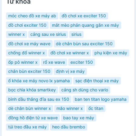
Từ khóa
móc cheo đồ xe máy ab
đồ chơi xe exciter 150
đồ chơi exciter 150
mắt mèo phản quang gắn xe máy
winner x
cảng sau xe sirius
sirius
đồ chơi xe máy wave
dè chắn bùn sau exciter 150
chống đổ winner x
đồ chơi xe winner x
phụ kiện xe máy
ốp pô winner x
rổ xe wave
exciter 150
chắn bùn exciter 150
định vị xe máy
ổ khóa xe máy novo lx yamaha
sạc điện thoại xe máy
bọc chìa khóa smartkey
cảng sh dùng cho vario
bình dầu thắng đĩa sau ex 150
ban ten titan logo yamaha
dè chắn bùn winner x
mão winner x
ốc titan
đồng hồ điện tử xe wave
bao tay xe máy
túi treo đầu xe máy
heo dầu brembo