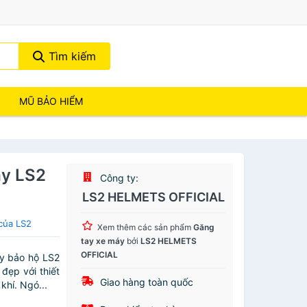
Tìm kiếm
MŨ BẢO HIỂM
áy LS2
Công ty:
LS2 HELMETS OFFICIAL
của LS2
Xem thêm các sản phẩm
Găng
tay xe máy
bởi
LS2 HELMETS
OFFICIAL
y bảo hộ LS2
đẹp với thiết
Giao hàng toàn quốc
khí. Ngó...