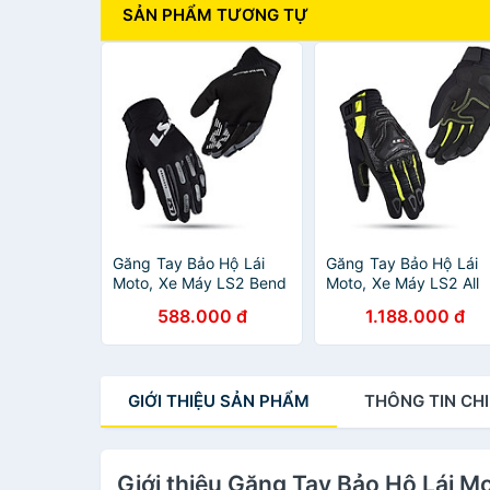
SẢN PHẨM TƯƠNG TỰ
Găng Tay Bảo Hộ Lái
Găng Tay Bảo Hộ Lái
Moto, Xe Máy LS2 Bend
Moto, Xe Máy LS2 All
Man - GARA20
Terrain Lady
588.000 đ
1.188.000 đ
GIỚI THIỆU
SẢN PHẨM
THÔNG TIN
CHI
Giới thiệu Găng Tay Bảo Hộ Lái M