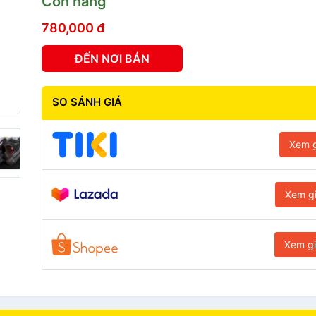
Còn hàng
780,000 đ
ĐẾN NƠI BÁN
SO SÁNH GIÁ
Xem g
Xem g
Xem g