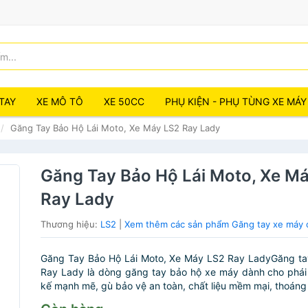
TAY
XE MÔ TÔ
XE 50CC
PHỤ KIỆN - PHỤ TÙNG XE MÁY
Găng Tay Bảo Hộ Lái Moto, Xe Máy LS2 Ray Lady
Găng Tay Bảo Hộ Lái Moto, Xe M
Ray Lady
Thương hiệu:
LS2
|
Xem thêm các sản phẩm Găng tay xe máy 
Găng Tay Bảo Hộ Lái Moto, Xe Máy LS2 Ray LadyGăng ta
Ray Lady là dòng găng tay bảo hộ xe máy dành cho phái 
kế mạnh mẽ, gù bảo vệ an toàn, chất liệu mềm mại, thoáng 