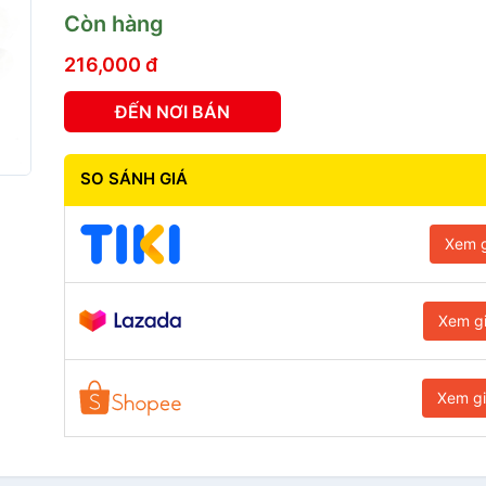
Còn hàng
216,000 đ
ĐẾN NƠI BÁN
SO SÁNH GIÁ
Xem g
Xem g
Xem g