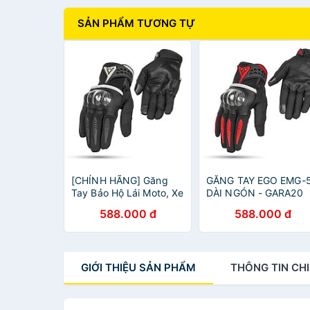
SẢN PHẨM TƯƠNG TỰ
[CHÍNH HÃNG] Găng
GĂNG TAY EGO EMG-
Tay Bảo Hộ Lái Moto, Xe
DÀI NGÓN - GARA20
Máy EGO EMG-5 - EGO
588.000 đ
588.000 đ
HELMETS OFFICIAL
GIỚI THIỆU
SẢN PHẨM
THÔNG TIN
CHI