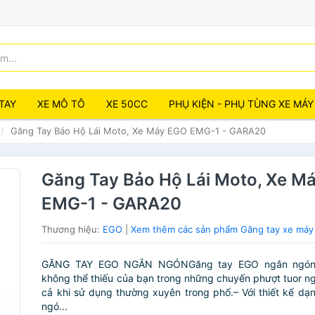
TAY
XE MÔ TÔ
XE 50CC
PHỤ KIỆN - PHỤ TÙNG XE MÁY
Găng Tay Bảo Hộ Lái Moto, Xe Máy EGO EMG-1 - GARA20
Găng Tay Bảo Hộ Lái Moto, Xe M
EMG-1 - GARA20
Thương hiệu:
EGO
|
Xem thêm các sản phẩm Găng tay xe máy
GĂNG TAY EGO NGẮN NGÓNGăng tay EGO ngắn ngón 
không thể thiếu của bạn trong những chuyến phượt tuor ng
cả khi sử dụng thường xuyên trong phố.– Với thiết kế d
ngó...