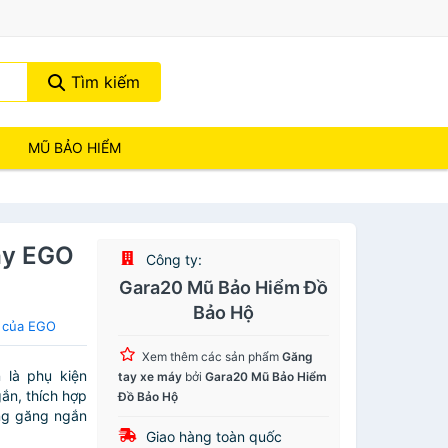
Tìm kiếm
MŨ BẢO HIỂM
áy EGO
Công ty:
Gara20 Mũ Bảo Hiểm Đồ
Bảo Hộ
 của EGO
Xem thêm các sản phẩm
Găng
là phụ kiện
tay xe máy
bởi
Gara20 Mũ Bảo Hiểm
ắn, thích hợp
Đồ Bảo Hộ
ạng găng ngắn
Giao hàng toàn quốc