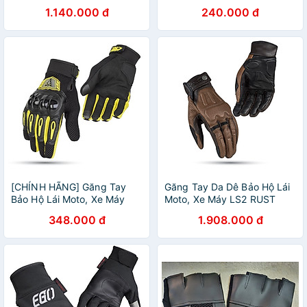
(KHÁNG NƯỚC) - GARA 20
EGO EMG-2 - EGO HELMETS
1.140.000 đ
240.000 đ
OFFICIAL
[CHÍNH HÃNG] Găng Tay
Găng Tay Da Dê Bảo Hộ Lái
Bảo Hộ Lái Moto, Xe Máy
Moto, Xe Máy LS2 RUST
EGO EMG-7 - EGO HELMETS
MAN LEATHER DÀI NGÓN -
348.000 đ
1.908.000 đ
OFFICIAL
GARA20