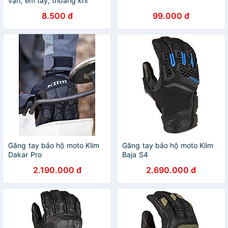
vặn, êm tay, thoáng khí
8.500 đ
99.000 đ
Găng tay bảo hộ moto Klim
Găng tay bảo hộ moto Klim
Dakar Pro
Baja S4
2.190.000 đ
2.690.000 đ