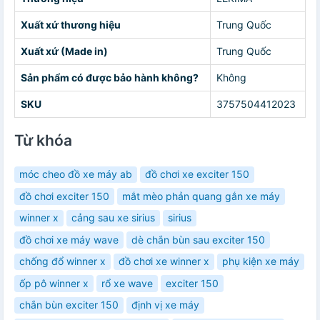
Xuất xứ thương hiệu
Trung Quốc
Xuất xứ (Made in)
Trung Quốc
Sản phẩm có được bảo hành không?
Không
SKU
3757504412023
Từ khóa
móc cheo đồ xe máy ab
đồ chơi xe exciter 150
đồ chơi exciter 150
mắt mèo phản quang gắn xe máy
winner x
cảng sau xe sirius
sirius
đồ chơi xe máy wave
dè chắn bùn sau exciter 150
chống đổ winner x
đồ chơi xe winner x
phụ kiện xe máy
ốp pô winner x
rổ xe wave
exciter 150
chắn bùn exciter 150
định vị xe máy