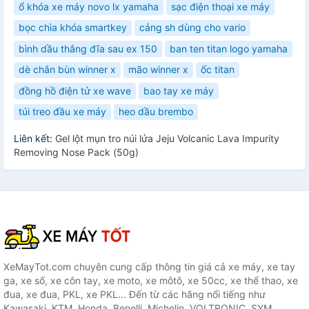
ổ khóa xe máy novo lx yamaha
sạc điện thoại xe máy
bọc chìa khóa smartkey
cảng sh dùng cho vario
bình dầu thắng đĩa sau ex 150
ban ten titan logo yamaha
dè chắn bùn winner x
mão winner x
ốc titan
đồng hồ điện tử xe wave
bao tay xe máy
túi treo đầu xe máy
heo dầu brembo
Liên kết:
Gel lột mụn tro núi lửa Jeju Volcanic Lava Impurity
Removing Nose Pack (50g)
XeMayTot.com chuyên cung cấp thông tin giá cả xe máy, xe tay
ga, xe số, xe côn tay, xe moto, xe môtô, xe 50cc, xe thể thao, xe
đua, xe đua, PKL, xe PKL... Đến từ các hãng nổi tiếng như
Kawasaki, KTM, Honda, Benelli, Michelin, VOLTRONIC, SYM,