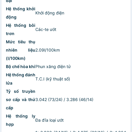
đại
Hệ thống khởi
Khởi động điện
động
Hệ thống bôi
Các-te ướt
trơn
Mức tiêu thụ
nhiên liệu
2.09l/100km
(l/100km)
Bộ chế hòa khí
Phun xăng điện tử
Hệ thống đánh
T.C.I (kỹ thuật số)
lửa
Tỷ số truyền
sơ cấp và thứ
3.042 (73/24) / 3.286 (46/14)
cấp
Hệ thống ly
Đa đĩa loại ướt
hợp