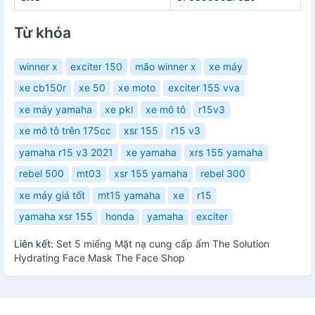
Từ khóa
winner x
exciter 150
mão winner x
xe máy
xe cb150r
xe 50
xe moto
exciter 155 vva
xe máy yamaha
xe pkl
xe mô tô
r15v3
xe mô tô trên 175cc
xsr 155
r15 v3
yamaha r15 v3 2021
xe yamaha
xrs 155 yamaha
rebel 500
mt03
xsr 155 yamaha
rebel 300
xe máy giá tốt
mt15 yamaha
xe
r15
yamaha xsr 155
honda
yamaha
exciter
Liên kết:
Set 5 miếng Mặt nạ cung cấp ẩm The Solution
Hydrating Face Mask The Face Shop