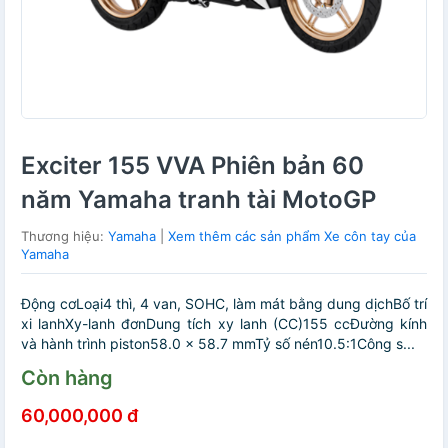
Exciter 155 VVA Phiên bản 60
năm Yamaha tranh tài MotoGP
Thương hiệu:
Yamaha
|
Xem thêm các sản phẩm Xe côn tay của
Yamaha
Động cơLoại4 thì, 4 van, SOHC, làm mát bằng dung dịchBố trí
xi lanhXy-lanh đơnDung tích xy lanh (CC)155 ccĐường kính
và hành trình piston58.0 × 58.7 mmTỷ số nén10.5:1Công s...
Còn hàng
60,000,000 đ