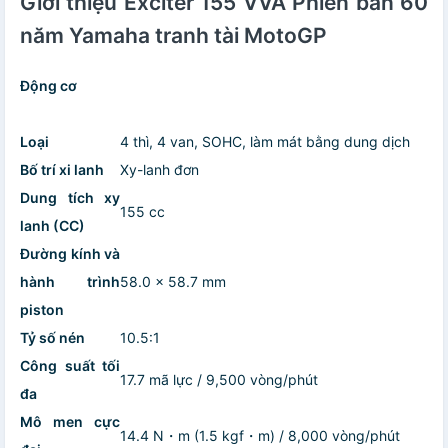
Giới thiệu Exciter 155 VVA Phiên bản 60
năm Yamaha tranh tài MotoGP
Động cơ
Loại
4 thì, 4 van, SOHC, làm mát bằng dung dịch
Bố trí xi lanh
Xy-lanh đơn
Dung tích xy
155 cc
lanh (CC)
Đường kính và
hành trình
58.0 × 58.7 mm
piston
Tỷ số nén
10.5:1
Công suất tối
17.7 mã lực / 9,500 vòng/phút
đa
Mô men cực
14.4 N・m (1.5 kgf・m) / 8,000 vòng/phút