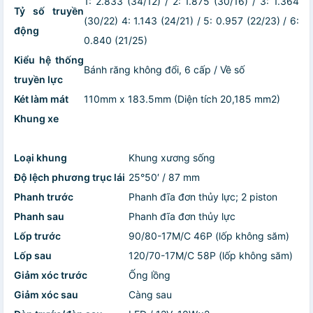
1: 2.833 (34/12) / 2: 1.875 (30/16) / 3: 1.364
Tỷ số truyền
(30/22) 4: 1.143 (24/21) / 5: 0.957 (22/23) / 6:
động
0.840 (21/25)
Kiểu hệ thống
Bánh răng không đổi, 6 cấp / Về số
truyền lực
Két làm mát
110mm x 183.5mm (Diện tích 20,185 mm2)
Khung xe
Loại khung
Khung xương sống
Độ lệch phương trục lái
25°50′ / 87 mm
Phanh trước
Phanh đĩa đơn thủy lực; 2 piston
Phanh sau
Phanh đĩa đơn thủy lực
Lốp trước
90/80-17M/C 46P (lốp không săm)
Lốp sau
120/70-17M/C 58P (lốp không săm)
Giảm xóc trước
Ống lồng
Giảm xóc sau
Càng sau