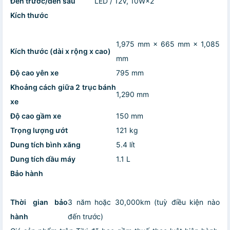
Đèn trước/đèn sau
LED / 12V, 10W×2
Kích thước
1,975 mm × 665 mm × 1,085
Kích thước (dài x rộng x cao)
mm
Độ cao yên xe
795 mm
Khoảng cách giữa 2 trục bánh
1,290 mm
xe
Độ cao gầm xe
150 mm
Trọng lượng ướt
121 kg
Dung tích bình xăng
5.4 lít
Dung tích dầu máy
1.1 L
Bảo hành
Thời gian bảo
3 năm hoặc 30,000km (tuỳ điều kiện nào
hành
đến trước)