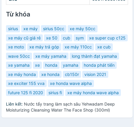
Từ khóa
sirius
xe máy
sirius 50cc
xe máy 50cc
xe máy cũ giá rẻ
xe 50
cub
sym
xe super cup c125
xe moto
xe máy trả góp
xe máy 110cc
xe cub
wave 50cc
xe máy yamaha
long thành đạt yamaha
xe yamaha
xe
honda
yamaha
honda phát tiến
xe máy honda
xe honda
cb150r
vision 2021
xe exciter 155 vva
xe honda wave alpha
future 125 fi 2020
sirius fi
xe máy honda wave alpha
Liên kết:
Nước tẩy trang làm sạch sâu Yehwadam Deep
Moisturizing Cleansing Water The Face Shop (300ml)