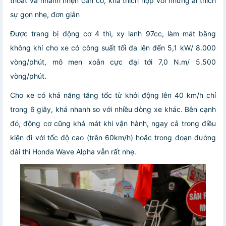
thoát và nhanh nhẹn cần có, khá thích hợp với những ai thích
sự gọn nhẹ, đơn giản
Được trang bị động cơ 4 thì, xy lanh 97cc, làm mát bằng
không khí cho xe có công suất tối đa lên đến 5,1 kW/ 8.000
vòng/phút, mô men xoắn cực đại tới 7,0 N.m/ 5.500
vòng/phút.
Cho xe có khả năng tăng tốc từ khởi động lên 40 km/h chỉ
trong 6 giây, khá nhanh so với nhiều dòng xe khác. Bên cạnh
đó, động cơ cũng khá mát khi vận hành, ngay cả trong điều
kiện đi với tốc độ cao (trên 60km/h) hoặc trong đoạn đường
dài thì Honda Wave Alpha vẫn rất nhẹ.