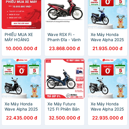
PHIẾU MUA XE
Wave RSX Fi -
Xe Máy Honda
MÁY HOÀNG
Phanh Đĩa - Vành
Wave Alpha 2025
VIỆT
Nan Hoa
- Phiên Bản Tiêu
10.000.000 đ
23.868.000 đ
21.935.000 đ
Chuẩn
Xe Máy Honda
Xe Máy Future
Xe Máy Honda
Wave Alpha 2025
125 FI Phiên Bản
Wave Alpha 2025
Phiên bản Đặc
Tiêu Chuẩn
Phiên bản Cổ
22.435.000 đ
32.500.000 đ
22.935.000 đ
Biệt
Điển