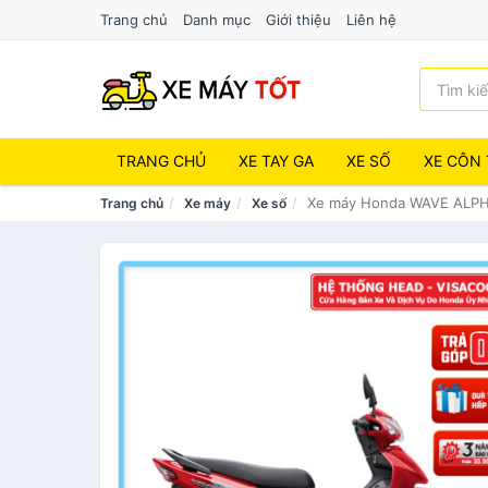
Trang chủ
Danh mục
Giới thiệu
Liên hệ
TRANG CHỦ
XE TAY GA
XE SỐ
XE CÔN 
Xe máy Honda WAVE ALP
Trang chủ
Xe máy
Xe số