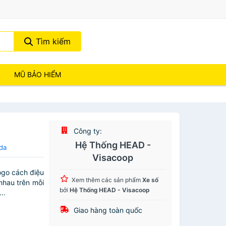
Tìm kiếm
MŨ BẢO HIỂM
Công ty:
Hệ Thống HEAD -
da
Visacoop
ogo cách điệu
Xem thêm các sản phẩm
Xe số
nhau trên mỗi
bởi
Hệ Thống HEAD - Visacoop
..
Giao hàng toàn quốc