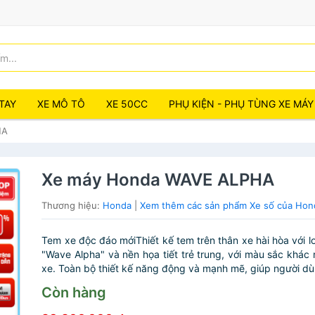
TAY
XE MÔ TÔ
XE 50CC
PHỤ KIỆN - PHỤ TÙNG XE MÁY
HA
Xe máy Honda WAVE ALPHA
Thương hiệu:
Honda
|
Xem thêm các sản phẩm Xe số của Hon
Tem xe độc đáo mớiThiết kế tem trên thân xe hài hòa với l
"Wave Alpha" và nền họa tiết trẻ trung, với màu sắc khác 
xe. Toàn bộ thiết kế năng động và mạnh mẽ, giúp người dù.
Còn hàng