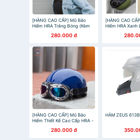
[HÀNG CAO CẤP] Mũ Bảo
[HÀNG CAO CẤP
Hiểm HRA Trắng Bóng (Kèm
Hiểm HRA Xanh 
kính) - Mũ Bảo Hiểm Nửa Đầu
kính) - Mũ Bảo 
280.000 đ
280.0
Thiết Kế Cao Cấp
Thiết Kế Cao Cấ
[HÀNG CAO CẤP] Mũ Bảo
HÀM ZEUS 613B 
Hiểm Thiết Kế Cao Cấp HRA -
Xanh Dương (Kèm kính)
280.000 đ
350.0