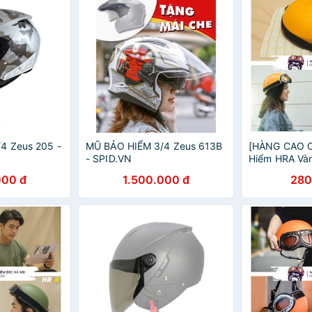
4 Zeus 205 -
MŨ BẢO HIỂM 3/4 Zeus 613B
[HÀNG CAO C
- SPID.VN
Hiểm HRA Và
(Kèm kính) -
000 đ
1.500.000 đ
280
Nửa Đầu Thiế