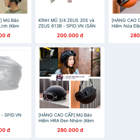
] Mũ Bảo
KÍNH MŨ 3/4 ZEUS 205 và
[HÀNG CAO C
Lính (Kèm
ZEUS 613B - SPID.VN (SẢN
Hiểm Nửa Đầu
Hiểm Nửa Đầu
PHẨM KHÔNG BAO GỒM
Cấp HRA - C
00 đ
200.000 đ
280
p
NÓN)
- SPID.VN
[HÀNG CAO CẤP] Mũ Bảo
Hiểm HRA Đen Nhám (Kèm
Kính) - Mũ Bảo Hiểm Nửa Đầu
00 đ
280.000 đ
Thiết Kế Cao Cấp