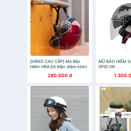
[HÀNG CAO CẤP] Mũ Bảo
MŨ BẢO HIỂM 3/
Hiểm HRA Đỏ Mận (Kèm kính)
SPID.VN
- Mũ Bảo Hiểm Nửa Đầu Thiết
280.000 đ
1.300.
Kế Cao Cấp