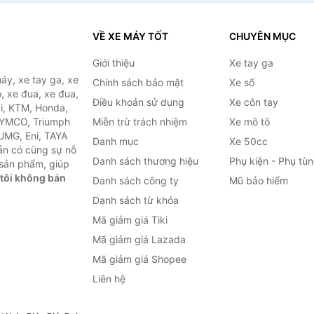
VỀ XE MÁY TỐT
CHUYÊN MỤC
Giới thiệu
Xe tay ga
áy, xe tay ga, xe
Chính sách bảo mật
Xe số
, xe đua, xe đua,
Điều khoản sử dụng
Xe côn tay
ki, KTM, Honda,
KYMCO, Triumph
Miễn trừ trách nhiệm
Xe mô tô
 UMG, Eni, TAYA
Danh mục
Xe 50cc
ẵn có cùng sự nỗ
Danh sách thương hiệu
Phụ kiện - Phụ tù
sản phẩm, giúp
tôi không bán
Danh sách công ty
Mũ bảo hiểm
Danh sách từ khóa
Mã giảm giá Tiki
Mã giảm giá Lazada
Mã giảm giá Shopee
Liên hệ