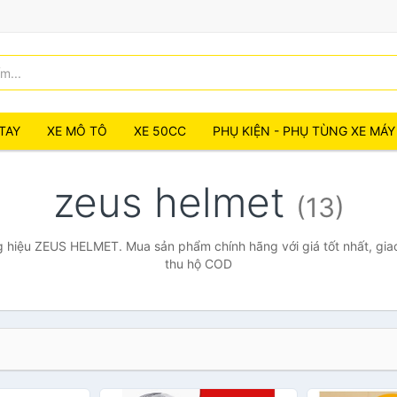
TAY
XE MÔ TÔ
XE 50CC
PHỤ KIỆN - PHỤ TÙNG XE MÁY
zeus helmet
(13)
 hiệu ZEUS HELMET. Mua sản phẩm chính hãng với giá tốt nhất, giao
thu hộ COD