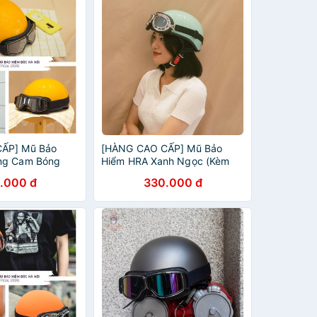
ẤP] Mũ Bảo
[HÀNG CAO CẤP] Mũ Bảo
ng Cam Bóng
Hiểm HRA Xanh Ngọc (Kèm
 Mũ Bảo Hiểm
kính) - Mũ Bảo Hiểm Nửa Đầu
.000 đ
330.000 đ
t Kế Cao Cấp
Thiết Kế Cao Cấp