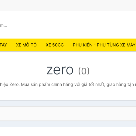
TAY
XE MÔ TÔ
XE 50CC
PHỤ KIỆN - PHỤ TÙNG XE MÁY
zero
(0)
iệu Zero. Mua sản phẩm chính hãng với giá tốt nhất, giao hàng tận