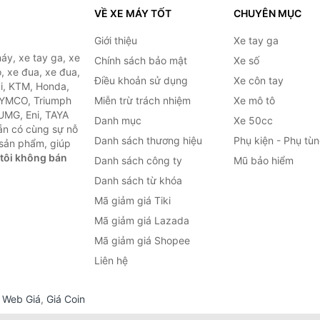
VỀ XE MÁY TỐT
CHUYÊN MỤC
Giới thiệu
Xe tay ga
áy, xe tay ga, xe
Chính sách bảo mật
Xe số
, xe đua, xe đua,
Điều khoản sử dụng
Xe côn tay
ki, KTM, Honda,
KYMCO, Triumph
Miễn trừ trách nhiệm
Xe mô tô
 UMG, Eni, TAYA
Danh mục
Xe 50cc
ẵn có cùng sự nỗ
Danh sách thương hiệu
Phụ kiện - Phụ tù
sản phẩm, giúp
tôi không bán
Danh sách công ty
Mũ bảo hiểm
Danh sách từ khóa
Mã giảm giá Tiki
Mã giảm giá Lazada
Mã giảm giá Shopee
Liên hệ
,
Web Giá
,
Giá Coin