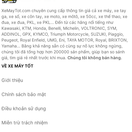
XeMayTot.com chuyên cung cấp thông tin giá cả xe máy, xe tay
ga, xe số, xe côn tay, xe moto, xe môtô, xe 50cc, xe thể thao, xe
đua, xe đua, PKL, xe PKL... Đến từ các hãng nổi tiếng như
Kawasaki, KTM, Honda, Benelli, Michelin, VOLTRONIC, SYM,
ADDINOL, GPX, KYMCO, Triumph Motorcycle, SUZUKI, Piaggio,
Peugeot, Royal Enfield, UMG, Eni, TAYA MOTOR, Royal, BRIXTON,
Yamaha... Bằng khả năng sẵn có cùng sự nỗ lực không ngừng,
chúng tôi đã tổng hợp hơn 200000 sản phẩm, giúp bạn so sánh
giá, tìm giá rẻ nhất trước khi mua.
Chúng tôi không bán hàng.
VỀ XE MÁY TỐT
Giới thiệu
Chính sách bảo mật
Điều khoản sử dụng
Miễn trừ trách nhiệm