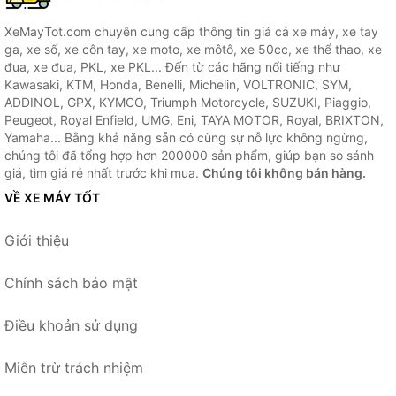
XeMayTot.com chuyên cung cấp thông tin giá cả xe máy, xe tay
ga, xe số, xe côn tay, xe moto, xe môtô, xe 50cc, xe thể thao, xe
đua, xe đua, PKL, xe PKL... Đến từ các hãng nổi tiếng như
Kawasaki, KTM, Honda, Benelli, Michelin, VOLTRONIC, SYM,
ADDINOL, GPX, KYMCO, Triumph Motorcycle, SUZUKI, Piaggio,
Peugeot, Royal Enfield, UMG, Eni, TAYA MOTOR, Royal, BRIXTON,
Yamaha... Bằng khả năng sẵn có cùng sự nỗ lực không ngừng,
chúng tôi đã tổng hợp hơn 200000 sản phẩm, giúp bạn so sánh
giá, tìm giá rẻ nhất trước khi mua.
Chúng tôi không bán hàng.
VỀ XE MÁY TỐT
Giới thiệu
Chính sách bảo mật
Điều khoản sử dụng
Miễn trừ trách nhiệm