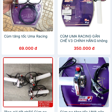
Cùm tăng tốc Uma Racing
CÙM UMA RACING GẮN
CHẾ V3 CHÍNH HÃNG không
dây- Màu ĐEN
69.000 đ
350.000 đ
[Bao giá tốt nhất] Cùm ga
Cùm ga tăng tốc UMA gắn