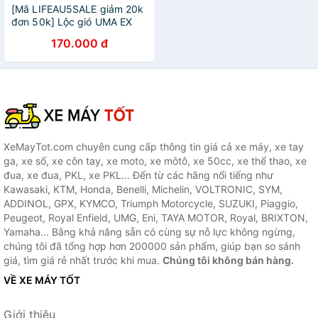
[Mã LIFEAU5SALE giảm 20k
đơn 50k] Lộc gió UMA EX
150 / EX 155 VA ( Hàng
170.000 đ
chính hãng UMA )
XeMayTot.com chuyên cung cấp thông tin giá cả xe máy, xe tay
ga, xe số, xe côn tay, xe moto, xe môtô, xe 50cc, xe thể thao, xe
đua, xe đua, PKL, xe PKL... Đến từ các hãng nổi tiếng như
Kawasaki, KTM, Honda, Benelli, Michelin, VOLTRONIC, SYM,
ADDINOL, GPX, KYMCO, Triumph Motorcycle, SUZUKI, Piaggio,
Peugeot, Royal Enfield, UMG, Eni, TAYA MOTOR, Royal, BRIXTON,
Yamaha... Bằng khả năng sẵn có cùng sự nỗ lực không ngừng,
chúng tôi đã tổng hợp hơn 200000 sản phẩm, giúp bạn so sánh
giá, tìm giá rẻ nhất trước khi mua.
Chúng tôi không bán hàng.
VỀ XE MÁY TỐT
Giới thiệu