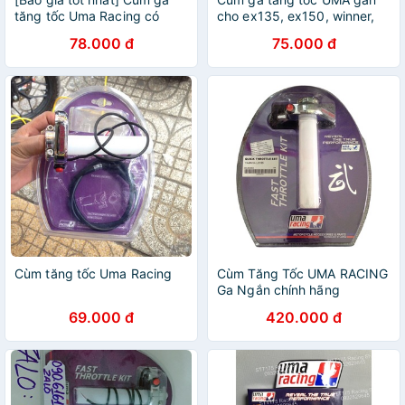
tăng tốc Uma Racing có
cho ex135, ex150, winner,
kèm dây ga trọn bộ
Dream, wave, sirius,...
78.000 đ
75.000 đ
Cùm tăng tốc Uma Racing
Cùm Tăng Tốc UMA RACING
Ga Ngắn chính hãng
69.000 đ
420.000 đ