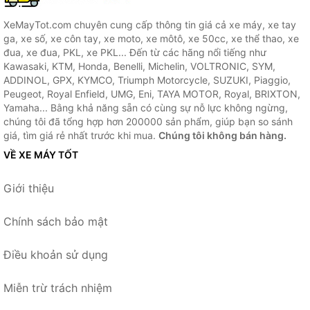
XeMayTot.com chuyên cung cấp thông tin giá cả xe máy, xe tay
ga, xe số, xe côn tay, xe moto, xe môtô, xe 50cc, xe thể thao, xe
đua, xe đua, PKL, xe PKL... Đến từ các hãng nổi tiếng như
Kawasaki, KTM, Honda, Benelli, Michelin, VOLTRONIC, SYM,
ADDINOL, GPX, KYMCO, Triumph Motorcycle, SUZUKI, Piaggio,
Peugeot, Royal Enfield, UMG, Eni, TAYA MOTOR, Royal, BRIXTON,
Yamaha... Bằng khả năng sẵn có cùng sự nỗ lực không ngừng,
chúng tôi đã tổng hợp hơn 200000 sản phẩm, giúp bạn so sánh
giá, tìm giá rẻ nhất trước khi mua.
Chúng tôi không bán hàng.
VỀ XE MÁY TỐT
Giới thiệu
Chính sách bảo mật
Điều khoản sử dụng
Miễn trừ trách nhiệm