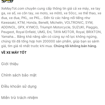
XeMayTot.com chuyên cung cấp thông tin giá cả xe máy, xe tay
ga, xe số, xe côn tay, xe moto, xe môtô, xe 50cc, xe thể thao, xe
đua, xe đua, PKL, xe PKL... Đến từ các hãng nổi tiếng như
Kawasaki, KTM, Honda, Benelli, Michelin, VOLTRONIC, SYM,
ADDINOL, GPX, KYMCO, Triumph Motorcycle, SUZUKI, Piaggio,
Peugeot, Royal Enfield, UMG, Eni, TAYA MOTOR, Royal, BRIXTON,
Yamaha... Bằng khả năng sẵn có cùng sự nỗ lực không ngừng,
chúng tôi đã tổng hợp hơn 200000 sản phẩm, giúp bạn so sánh
giá, tìm giá rẻ nhất trước khi mua.
Chúng tôi không bán hàng.
VỀ XE MÁY TỐT
Giới thiệu
Chính sách bảo mật
Điều khoản sử dụng
Miễn trừ trách nhiệm