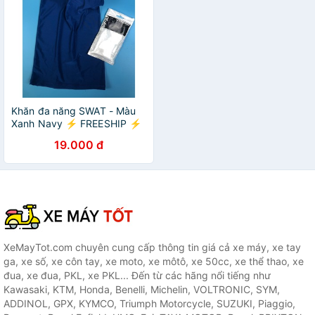
Khăn đa năng SWAT - Màu
Xanh Navy ⚡ FREESHIP ⚡
Hàng Cao Cấp Loại 1
19.000 đ
XeMayTot.com chuyên cung cấp thông tin giá cả xe máy, xe tay
ga, xe số, xe côn tay, xe moto, xe môtô, xe 50cc, xe thể thao, xe
đua, xe đua, PKL, xe PKL... Đến từ các hãng nổi tiếng như
Kawasaki, KTM, Honda, Benelli, Michelin, VOLTRONIC, SYM,
ADDINOL, GPX, KYMCO, Triumph Motorcycle, SUZUKI, Piaggio,