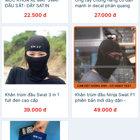
ĐẦU SẮT- DÂY SATIN
mạnh in decal phản quang
22.500 đ
27.000 đ
Khăn trùm đầu Swat 3 in 1
Khăn trùm đầu Ninja Swat F1
full đen cao cấp
phiên bản mới dày dặn -
thoáng mát đội fullface 3/4
39.000 đ
49.000 đ
xịn