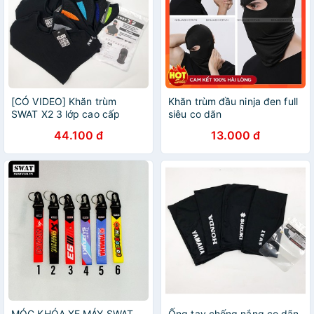
[CÓ VIDEO] Khăn trùm
Khăn trùm đầu ninja đen full
SWAT X2 3 lớp cao cấp
siêu co dãn
44.100 đ
13.000 đ
MÓC KHÓA XE MÁY SWAT
Ống tay chống nắng co dãn