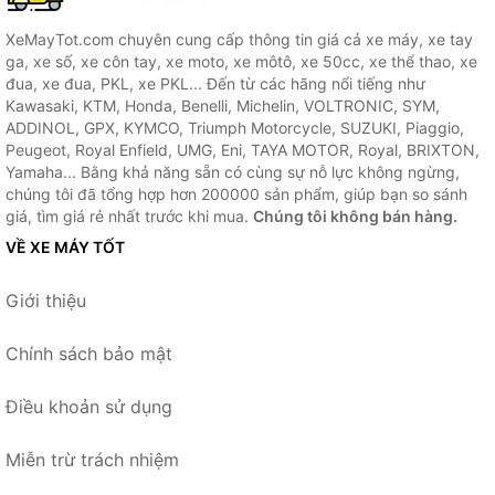
XeMayTot.com chuyên cung cấp thông tin giá cả xe máy, xe tay
ga, xe số, xe côn tay, xe moto, xe môtô, xe 50cc, xe thể thao, xe
đua, xe đua, PKL, xe PKL... Đến từ các hãng nổi tiếng như
Kawasaki, KTM, Honda, Benelli, Michelin, VOLTRONIC, SYM,
ADDINOL, GPX, KYMCO, Triumph Motorcycle, SUZUKI, Piaggio,
Peugeot, Royal Enfield, UMG, Eni, TAYA MOTOR, Royal, BRIXTON,
Yamaha... Bằng khả năng sẵn có cùng sự nỗ lực không ngừng,
chúng tôi đã tổng hợp hơn 200000 sản phẩm, giúp bạn so sánh
giá, tìm giá rẻ nhất trước khi mua.
Chúng tôi không bán hàng.
VỀ XE MÁY TỐT
Giới thiệu
Chính sách bảo mật
Điều khoản sử dụng
Miễn trừ trách nhiệm