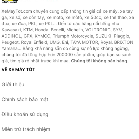
XeMayTot.com chuyên cung cấp thông tin giá cả xe máy, xe tay
ga, xe số, xe côn tay, xe moto, xe môtô, xe 50cc, xe thể thao, xe
đua, xe đua, PKL, xe PKL... Đến từ các hãng nổi tiếng như
Kawasaki, KTM, Honda, Benelli, Michelin, VOLTRONIC, SYM,
ADDINOL, GPX, KYMCO, Triumph Motorcycle, SUZUKI, Piaggio,
Peugeot, Royal Enfield, UMG, Eni, TAYA MOTOR, Royal, BRIXTON,
Yamaha... Bằng khả năng sẵn có cùng sự nỗ lực không ngừng,
chúng tôi đã tổng hợp hơn 200000 sản phẩm, giúp bạn so sánh
giá, tìm giá rẻ nhất trước khi mua.
Chúng tôi không bán hàng.
VỀ XE MÁY TỐT
Giới thiệu
Chính sách bảo mật
Điều khoản sử dụng
Miễn trừ trách nhiệm