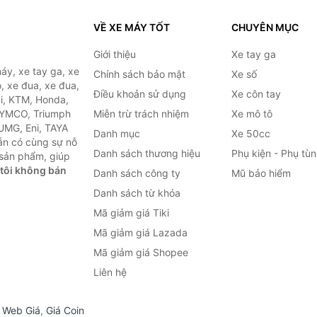
VỀ XE MÁY TỐT
CHUYÊN MỤC
Giới thiệu
Xe tay ga
áy, xe tay ga, xe
Chính sách bảo mật
Xe số
, xe đua, xe đua,
Điều khoản sử dụng
Xe côn tay
ki, KTM, Honda,
KYMCO, Triumph
Miễn trừ trách nhiệm
Xe mô tô
 UMG, Eni, TAYA
Danh mục
Xe 50cc
ẵn có cùng sự nỗ
Danh sách thương hiệu
Phụ kiện - Phụ tù
sản phẩm, giúp
tôi không bán
Danh sách công ty
Mũ bảo hiểm
Danh sách từ khóa
Mã giảm giá Tiki
Mã giảm giá Lazada
Mã giảm giá Shopee
Liên hệ
,
Web Giá
,
Giá Coin