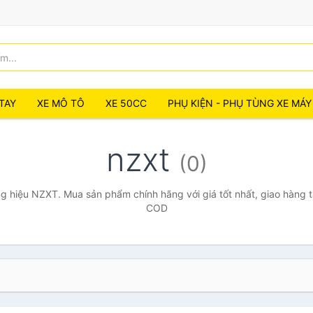
TAY
XE MÔ TÔ
XE 50CC
PHỤ KIỆN - PHỤ TÙNG XE MÁY
nzxt
(0)
 hiệu NZXT. Mua sản phẩm chính hãng với giá tốt nhất, giao hàng t
COD