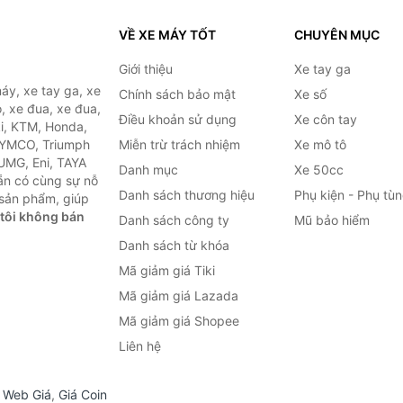
VỀ XE MÁY TỐT
CHUYÊN MỤC
Giới thiệu
Xe tay ga
áy, xe tay ga, xe
Chính sách bảo mật
Xe số
, xe đua, xe đua,
Điều khoản sử dụng
Xe côn tay
ki, KTM, Honda,
KYMCO, Triumph
Miễn trừ trách nhiệm
Xe mô tô
 UMG, Eni, TAYA
Danh mục
Xe 50cc
ẵn có cùng sự nỗ
Danh sách thương hiệu
Phụ kiện - Phụ tù
sản phẩm, giúp
tôi không bán
Danh sách công ty
Mũ bảo hiểm
Danh sách từ khóa
Mã giảm giá Tiki
Mã giảm giá Lazada
Mã giảm giá Shopee
Liên hệ
,
Web Giá
,
Giá Coin