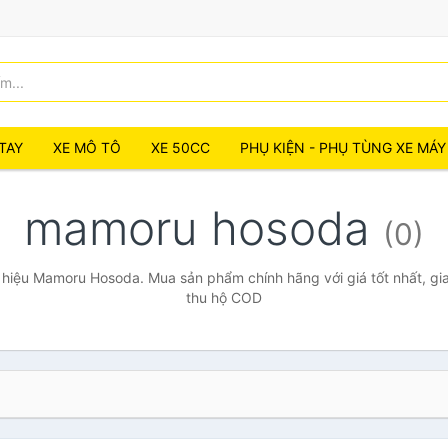
TAY
XE MÔ TÔ
XE 50CC
PHỤ KIỆN - PHỤ TÙNG XE MÁY
mamoru hosoda
(0)
hiệu Mamoru Hosoda. Mua sản phẩm chính hãng với giá tốt nhất, gia
thu hộ COD