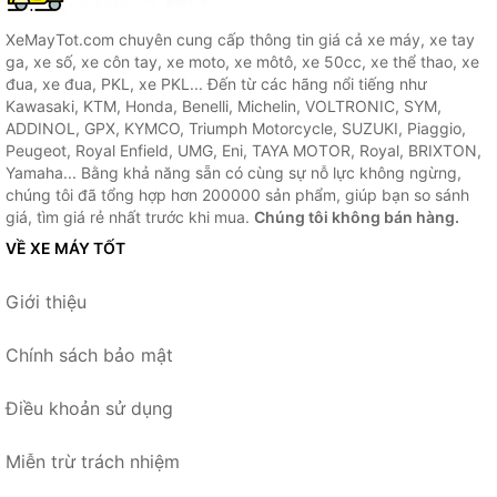
XeMayTot.com chuyên cung cấp thông tin giá cả xe máy, xe tay
ga, xe số, xe côn tay, xe moto, xe môtô, xe 50cc, xe thể thao, xe
đua, xe đua, PKL, xe PKL... Đến từ các hãng nổi tiếng như
Kawasaki, KTM, Honda, Benelli, Michelin, VOLTRONIC, SYM,
ADDINOL, GPX, KYMCO, Triumph Motorcycle, SUZUKI, Piaggio,
Peugeot, Royal Enfield, UMG, Eni, TAYA MOTOR, Royal, BRIXTON,
Yamaha... Bằng khả năng sẵn có cùng sự nỗ lực không ngừng,
chúng tôi đã tổng hợp hơn 200000 sản phẩm, giúp bạn so sánh
giá, tìm giá rẻ nhất trước khi mua.
Chúng tôi không bán hàng.
VỀ XE MÁY TỐT
Giới thiệu
Chính sách bảo mật
Điều khoản sử dụng
Miễn trừ trách nhiệm