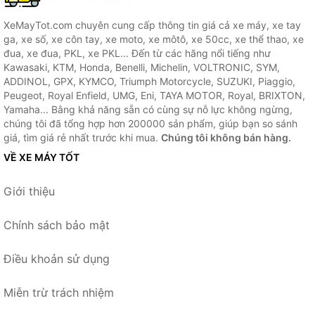
XeMayTot.com chuyên cung cấp thông tin giá cả xe máy, xe tay
ga, xe số, xe côn tay, xe moto, xe môtô, xe 50cc, xe thể thao, xe
đua, xe đua, PKL, xe PKL... Đến từ các hãng nổi tiếng như
Kawasaki, KTM, Honda, Benelli, Michelin, VOLTRONIC, SYM,
ADDINOL, GPX, KYMCO, Triumph Motorcycle, SUZUKI, Piaggio,
Peugeot, Royal Enfield, UMG, Eni, TAYA MOTOR, Royal, BRIXTON,
Yamaha... Bằng khả năng sẵn có cùng sự nỗ lực không ngừng,
chúng tôi đã tổng hợp hơn 200000 sản phẩm, giúp bạn so sánh
giá, tìm giá rẻ nhất trước khi mua.
Chúng tôi không bán hàng.
VỀ XE MÁY TỐT
Giới thiệu
Chính sách bảo mật
Điều khoản sử dụng
Miễn trừ trách nhiệm