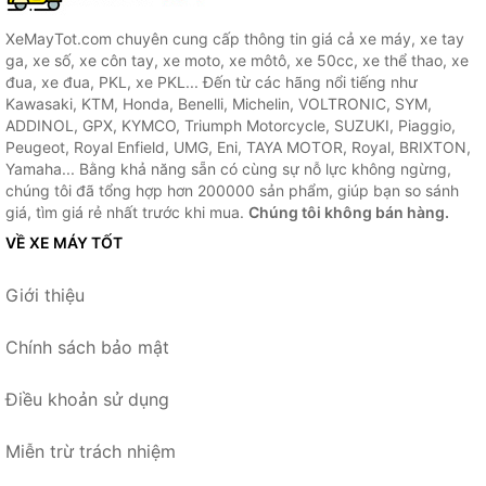
XeMayTot.com chuyên cung cấp thông tin giá cả xe máy, xe tay
ga, xe số, xe côn tay, xe moto, xe môtô, xe 50cc, xe thể thao, xe
đua, xe đua, PKL, xe PKL... Đến từ các hãng nổi tiếng như
Kawasaki, KTM, Honda, Benelli, Michelin, VOLTRONIC, SYM,
ADDINOL, GPX, KYMCO, Triumph Motorcycle, SUZUKI, Piaggio,
Peugeot, Royal Enfield, UMG, Eni, TAYA MOTOR, Royal, BRIXTON,
Yamaha... Bằng khả năng sẵn có cùng sự nỗ lực không ngừng,
chúng tôi đã tổng hợp hơn 200000 sản phẩm, giúp bạn so sánh
giá, tìm giá rẻ nhất trước khi mua.
Chúng tôi không bán hàng.
VỀ XE MÁY TỐT
Giới thiệu
Chính sách bảo mật
Điều khoản sử dụng
Miễn trừ trách nhiệm