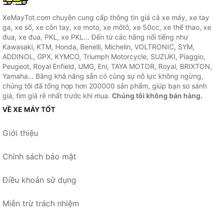
XeMayTot.com chuyên cung cấp thông tin giá cả xe máy, xe tay
ga, xe số, xe côn tay, xe moto, xe môtô, xe 50cc, xe thể thao, xe
đua, xe đua, PKL, xe PKL... Đến từ các hãng nổi tiếng như
Kawasaki, KTM, Honda, Benelli, Michelin, VOLTRONIC, SYM,
ADDINOL, GPX, KYMCO, Triumph Motorcycle, SUZUKI, Piaggio,
Peugeot, Royal Enfield, UMG, Eni, TAYA MOTOR, Royal, BRIXTON,
Yamaha... Bằng khả năng sẵn có cùng sự nỗ lực không ngừng,
chúng tôi đã tổng hợp hơn 200000 sản phẩm, giúp bạn so sánh
giá, tìm giá rẻ nhất trước khi mua.
Chúng tôi không bán hàng.
VỀ XE MÁY TỐT
Giới thiệu
Chính sách bảo mật
Điều khoản sử dụng
Miễn trừ trách nhiệm