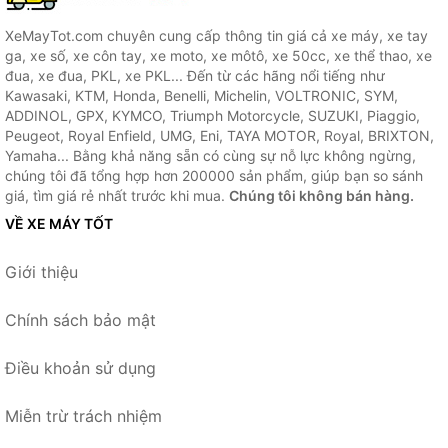
XeMayTot.com chuyên cung cấp thông tin giá cả xe máy, xe tay
ga, xe số, xe côn tay, xe moto, xe môtô, xe 50cc, xe thể thao, xe
đua, xe đua, PKL, xe PKL... Đến từ các hãng nổi tiếng như
Kawasaki, KTM, Honda, Benelli, Michelin, VOLTRONIC, SYM,
ADDINOL, GPX, KYMCO, Triumph Motorcycle, SUZUKI, Piaggio,
Peugeot, Royal Enfield, UMG, Eni, TAYA MOTOR, Royal, BRIXTON,
Yamaha... Bằng khả năng sẵn có cùng sự nỗ lực không ngừng,
chúng tôi đã tổng hợp hơn 200000 sản phẩm, giúp bạn so sánh
giá, tìm giá rẻ nhất trước khi mua.
Chúng tôi không bán hàng.
VỀ XE MÁY TỐT
Giới thiệu
Chính sách bảo mật
Điều khoản sử dụng
Miễn trừ trách nhiệm