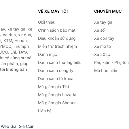
VỀ XE MÁY TỐT
CHUYÊN MỤC
Giới thiệu
Xe tay ga
áy, xe tay ga, xe
Chính sách bảo mật
Xe số
, xe đua, xe đua,
Điều khoản sử dụng
Xe côn tay
ki, KTM, Honda,
KYMCO, Triumph
Miễn trừ trách nhiệm
Xe mô tô
 UMG, Eni, TAYA
Danh mục
Xe 50cc
ẵn có cùng sự nỗ
Danh sách thương hiệu
Phụ kiện - Phụ tù
sản phẩm, giúp
tôi không bán
Danh sách công ty
Mũ bảo hiểm
Danh sách từ khóa
Mã giảm giá Tiki
Mã giảm giá Lazada
Mã giảm giá Shopee
Liên hệ
,
Web Giá
,
Giá Coin