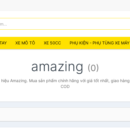
TAY
XE MÔ TÔ
XE 50CC
PHỤ KIỆN - PHỤ TÙNG XE MÁY
amazing
(0)
hiệu Amazing. Mua sản phẩm chính hãng với giá tốt nhất, giao hàng 
COD