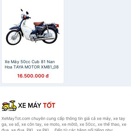
Xe Máy 50cc Cub 81 Nan
Hoa TAYA MOTOR XM81_08
- Xanh Cửu Long
16.500.000 đ
XeMayTot.com chuyên cung cấp thông tin giá cả xe máy, xe tay
ga, xe số, xe côn tay, xe moto, xe môtô, xe 50cc, xe thể thao, xe
đua, xe đua, PKL, xe PKL... Đến từ các hãng nổi tiếng như