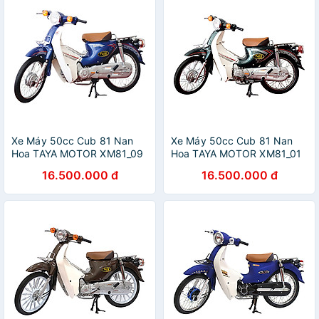
Xe Máy 50cc Cub 81 Nan
Xe Máy 50cc Cub 81 Nan
Hoa TAYA MOTOR XM81_09
Hoa TAYA MOTOR XM81_01
- Xanh Dương
- Xanh Rêu
16.500.000 đ
16.500.000 đ