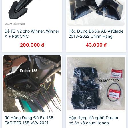
Dè FZ v2 cho Winner, Winner
Hộc Đựng Đồ Xe AB AirBlade
X + Pat CNC
2013-2022 Chính Hãng
200.000 đ
43.000 đ
Rổ Hông Đựng Đồ Ex-155
Hộp đựng đồ nghề Dream
EXCITER 155 VVA 2021
có ốc và chun Honda