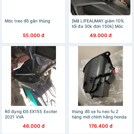
Móc treo đồ gắn thùng
[Mã LIFEAUMAY giảm 10%
tối đa 30k đơn 150k] Móc
Treo Đồ SH Gắn Cho Thùng
55.000 đ
49.000 đ
GIVI
Rổ đựng Đồ EX155 Exciter
thùng đồ xe fu neo fu 2
2021 VVA
hàng mới chính hãng honda
46.000 đ
176.400 đ