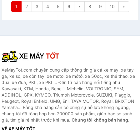
1
2
3
4
5
6
7
8
9
10
»
XeMayTot.com chuyên cung cấp thông tin giá cả xe máy, xe tay
ga, xe số, xe côn tay, xe moto, xe môtô, xe 50cc, xe thể thao, xe
đua, xe đua, PKL, xe PKL... Đến từ các hãng nổi tiếng như
Kawasaki, KTM, Honda, Benelli, Michelin, VOLTRONIC, SYM,
ADDINOL, GPX, KYMCO, Triumph Motorcycle, SUZUKI, Piaggio,
Peugeot, Royal Enfield, UMG, Eni, TAYA MOTOR, Royal, BRIXTON,
Yamaha... Bằng khả năng sẵn có cùng sự nỗ lực không ngừng,
chúng tôi đã tổng hợp hơn 200000 sản phẩm, giúp bạn so sánh
giá, tìm giá rẻ nhất trước khi mua.
Chúng tôi không bán hàng.
VỀ XE MÁY TỐT