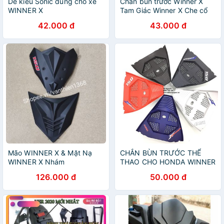
Dè kiểu Sonic dùng cho xe
Chắn bùn trước Winner X
WINNER X
Tam Giác Winner X Che cổ
pô Winner X
42.000 đ
43.000 đ
Mão WINNER X & Mặt Nạ
CHẮN BÙN TRƯỚC THỂ
WINNER X Nhám
THAO CHO HONDA WINNER
X
126.000 đ
50.000 đ