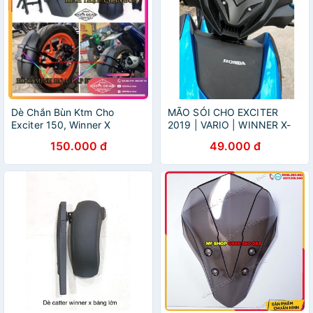
Dè Chắn Bùn Ktm Cho
MÃO SÓI CHO EXCITER
Exciter 150, Winner X
2019 | VARIO | WINNER X-
ĐEN
150.000 đ
49.000 đ