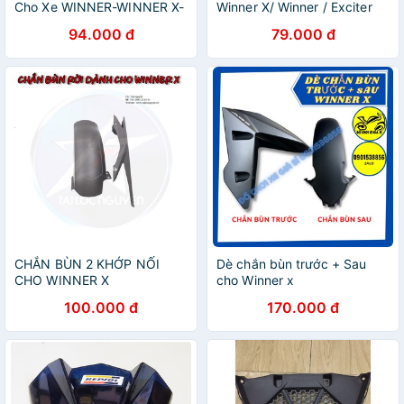
Cho Xe WINNER-WINNER X-
Winner X/ Winner / Exciter
Sonic
150
94.000 đ
79.000 đ
CHẮN BÙN 2 KHỚP NỐI
Dè chắn bùn trước + Sau
CHO WINNER X
cho Winner x
100.000 đ
170.000 đ