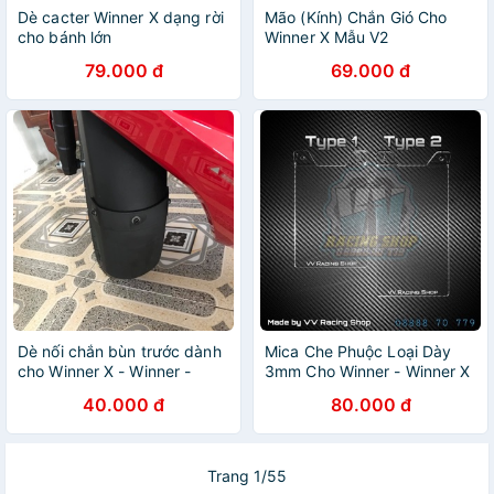
Dè cacter Winner X dạng rời
Mão (Kính) Chắn Gió Cho
cho bánh lớn
Winner X Mẫu V2
79.000 đ
69.000 đ
Dè nối chắn bùn trước dành
Mica Che Phuộc Loại Dày
cho Winner X - Winner -
3mm Cho Winner - Winner X
Sonic - Raider - Satria
- GTR - Exciter 150
40.000 đ
80.000 đ
Trang 1/55