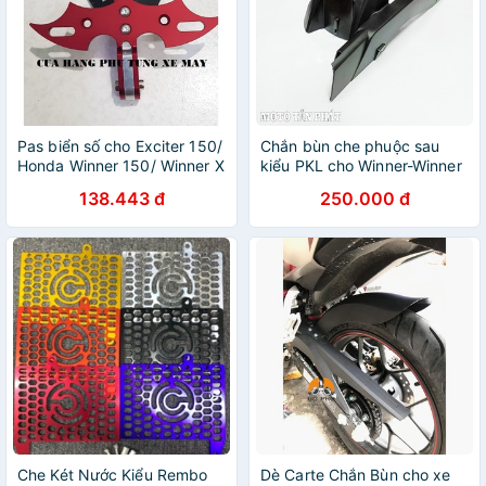
Pas biển số cho Exciter 150/
Chắn bùn che phuộc sau
Honda Winner 150/ Winner X
kiểu PKL cho Winner-Winner
X
138.443 đ
250.000 đ
Che Két Nước Kiểu Rembo
Dè Carte Chắn Bùn cho xe