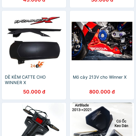
đồ tiện lợi
DÈ KÈM CATTE CHO
Mỏ cày 213V cho Winner X
WINNER X
50.000 đ
800.000 đ