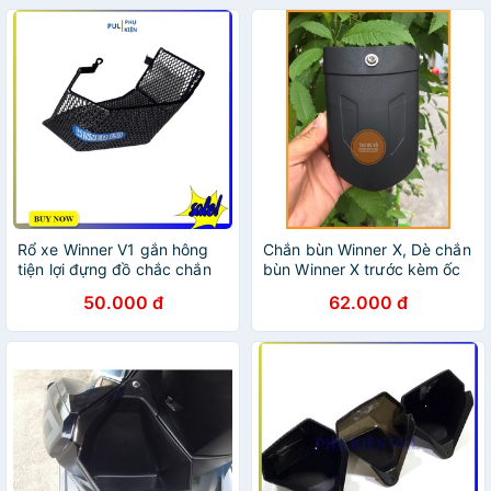
Rổ xe Winner V1 gắn hông
Chắn bùn Winner X, Dè chắn
tiện lợi đựng đồ chắc chắn
bùn Winner X trước kèm ốc
không rung lắc
Inox dè nối chắn bùn trước
50.000 đ
62.000 đ
Winner X đồ chơi phụ kiện
Winner