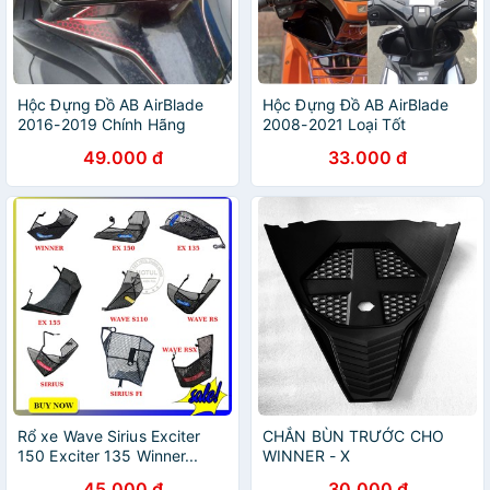
Hộc Đựng Đồ AB AirBlade
Hộc Đựng Đồ AB AirBlade
2016-2019 Chính Hãng
2008-2021 Loại Tốt
49.000 đ
33.000 đ
Rổ xe Wave Sirius Exciter
CHẮN BÙN TRƯỚC CHO
150 Exciter 135 Winner...
WINNER - X
gắn hông chắc chắn đựng
45.000 đ
30.000 đ