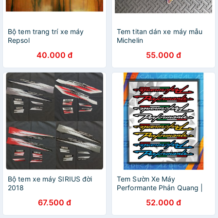
Bộ tem trang trí xe máy
Tem titan dán xe máy mẫu
Repsol
Michelin
40.000 đ
55.000 đ
Bộ tem xe máy SIRIUS đời
Tem Sườn Xe Máy
2018
Performante Phản Quang |
Decal Trang Trí Xe Máy, Xe
67.500 đ
52.000 đ
Điện