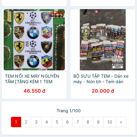
TEM NỔI XE MÁY NGUYÊN
BỘ SƯU TẬP TEM - Dán xe
TẤM [TẶNG KÈM 1 TEM
máy - Nón bh - Tem dán
STICK]
sticker dán xe
46.550 đ
20.000 đ
Trang 1/100
1
2
3
4
5
6
7
8
9
10
»