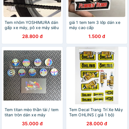
Tem nhôm YOSHIMURA dán
giá 1 tem tem 3 lớp dán xe
gấp xe máy, pô xe máy siêu
máy cao cấp
cá tính
28.800 đ
1.500 đ
Tem titan mèo thần tài / tem
Tem Decal Trang Trí Xe Máy
titan tròn dán xe máy
Tem OHLINS ( giá 1 bộ)
35.000 đ
28.000 đ