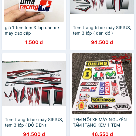
giá 1 tem tem 3 lớp dán xe
Tem trang trí xe máy SIRIUS,
máy cao cấp
tem 3 lớp ( đen đỏ )
1.500 đ
94.500 đ
Tem trang trí xe máy SIRIUS,
TEM NỔI XE MÁY NGUYÊN
tem 3 lớp ( ĐỎ ĐEN)
TẤM [TẶNG KÈM 1 TEM
STICK]
94.500 đ
46.550 đ