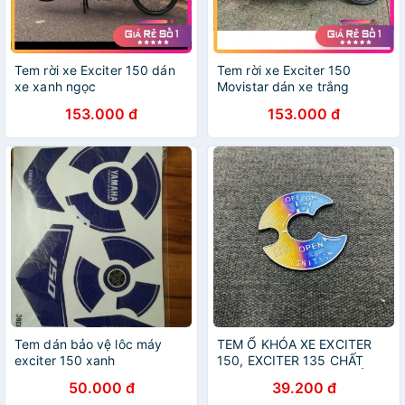
Tem rời xe Exciter 150 dán
Tem rời xe Exciter 150
xe xanh ngọc
Movistar dán xe trắng
153.000 đ
153.000 đ
Tem dán bảo vệ lôc máy
TEM Ổ KHÓA XE EXCITER
exciter 150 xanh
150, EXCITER 135 CHẤT
LIỆU TITAN ( CÓ KEO SẲN
50.000 đ
39.200 đ
TRÊN TEM )