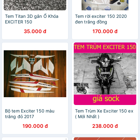
Tem Titan 3D gắn Ổ Khóa
Tem rời exciter 150 2020
EXCITER 150
đen trắng đồng
35.000 đ
170.000 đ
Bộ tem Exciter 150 màu
Tem Trùm Xe Exciter 150 ex
trắng đỏ 2017
( Mới Nhất )
190.000 đ
238.000 đ