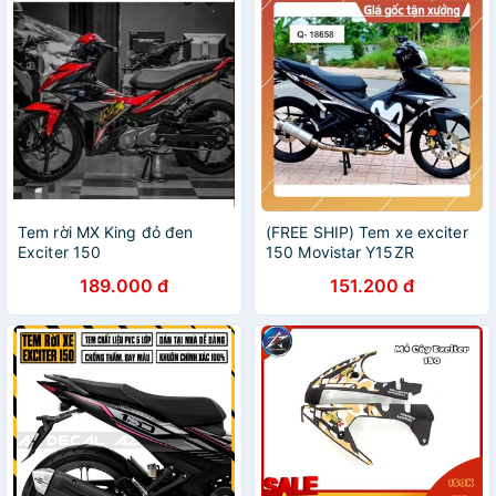
Tem rời MX King đỏ đen
(FREE SHIP) Tem xe exciter
Exciter 150
150 Movistar Y15ZR
189.000 đ
151.200 đ