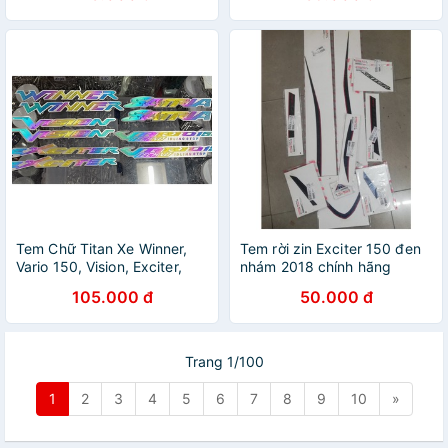
Tem Chữ Titan Xe Winner,
Tem rời zin Exciter 150 đen
Vario 150, Vision, Exciter,
nhám 2018 chính hãng
Satria..
105.000 đ
50.000 đ
Trang 1/100
1
2
3
4
5
6
7
8
9
10
»