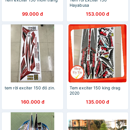
Hayabusa
99.000 đ
153.000 đ
tem rời exciter 150 đỏ zin.
Tem exciter 150 king drag
2020
160.000 đ
135.000 đ