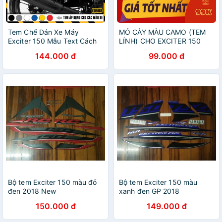
Tem Chế Dán Xe Máy
MỎ CÀY MÀU CAMO (TEM
Exciter 150 Mẫu Text Cách
LÍNH) CHO EXCITER 150
Điệu | 2EX15003 | Tem Rời
144.000 đ
99.000 đ
Exciter 150 Chống Nước,
Chống Bay Màu
Bộ tem Exciter 150 màu đỏ
Bộ tem Exciter 150 màu
đen 2018 New
xanh đen GP 2018
150.000 đ
149.000 đ