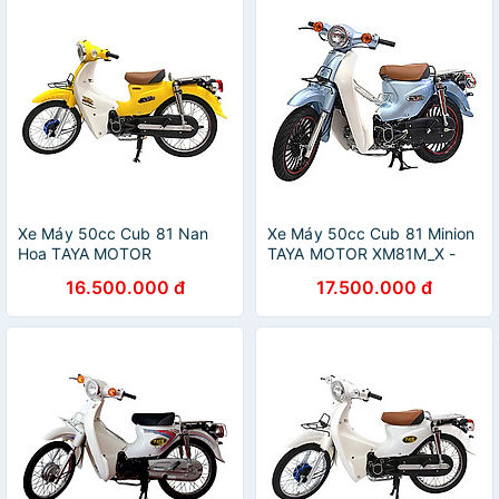
Xe Máy 50cc Cub 81 Nan
Xe Máy 50cc Cub 81 Minion
Hoa TAYA MOTOR
TAYA MOTOR XM81M_X -
XM81TD_V - Vàng
Xanh Ngọc
16.500.000 đ
17.500.000 đ