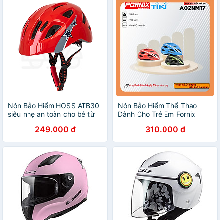
Nón Bảo Hiểm HOSS ATB30
Nón Bảo Hiểm Thể Thao
siêu nhẹ an toàn cho bé từ
Dành Cho Trẻ Em Fornix
2-10 tuổi cao cấp chuyên
A02NM17 - S - Từ 2 Đến 9
249.000 đ
310.000 đ
dụng xe đạp, chơi thể thao,
Tuổi
trượt patin