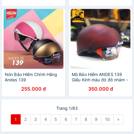
thế dễ dàng trong 30s
Nón Bảo Hiểm Chính Hãng
Mũ Bảo Hiểm ANDES 139
Andes 139
Giấu Kính màu đỏ đô nhám -
Tháo Được Lót/ Tháo Được
255.000 đ
350.000 đ
Kính
Trang 1/83
1
2
3
4
5
6
7
8
9
10
»