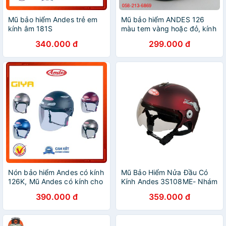
Mũ bảo hiểm Andes trẻ em
Mũ bảo hiểm ANDES 126
kính âm 181S
màu tem vàng hoặc đỏ, kính
trong, lót tháo giặt cao cấp,
340.000 đ
299.000 đ
mũ thương hiệu Andes nổi
tiếng
Nón bảo hiểm Andes có kính
Mũ Bảo Hiểm Nửa Đầu Có
126K, Mũ Andes có kính cho
Kính Andes 3S108ME- Nhám
hết mặt đi mưa bụi chính
390.000 đ
359.000 đ
hãng