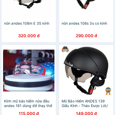
nón andes 108m E 3S kính
nón andes 108s 3s co kính
320.000 đ
290.000 đ
Kính mũ bảo hiểm nửa đầu
Mũ Bảo Hiểm ANDES 139
andes 181 dùng để thay thế
Giấu Kính - Tháo Được Lót/
cho nón bảo hiểm 1/2
Tháo Được Kính (nhiều màu)
115.000 đ
149.000 đ
ANDES 181 khi cần - thay