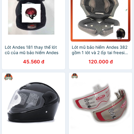
Lót Andes 181 thay thế lót
Lót mũ bảo hiểm Andes 382
cũ của mũ bảo hiểm Andes
gồm 1 lót và 2 ốp tai freesize
181 kính âm
- Lót thay thế mũ Andes
45.560 đ
120.000 đ