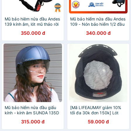
Mũ bảo hiêm nửa đầu Andes
Mũ bảo hiểm nửa đầu Andes
139 kính âm, lót mũ tháo rời
109 - Nón bảo hiểm 1/2 đầu
vệ sinh shop mũ 192
Andes - Bảo hành 12 tháng -
350.000 đ
340.000 đ
Lót tháo vệ sinh dễ dàng
Mũ bảo hiểm nửa đầu giấu
[Mã LIFEAUMAY giảm 10%
kính - kính âm SUNDA 135D
tối đa 30k đơn 150k] Lót
giấu kính tháo lót - phiên
nón thay thế mũ bảo hiểm
315.000 đ
59.000 đ
bản cải tiến của Andes 139 -
Andes 139, Andes 181,
Andes 181
Sunda 135D kính âm