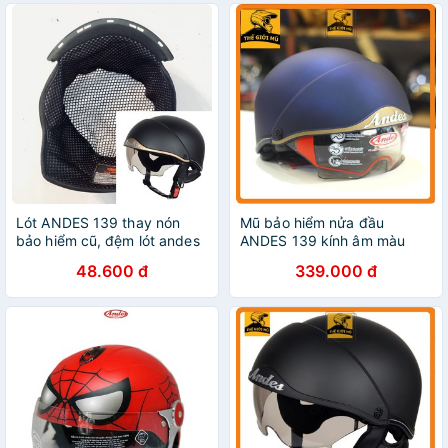
Lót ANDES 139 thay nón
Mũ bảo hiểm nửa đầu
bảo hiểm cũ, đệm lót andes
ANDES 139 kính âm màu
kính âm 139
xanh than nhám
48.600 đ
339.000 đ