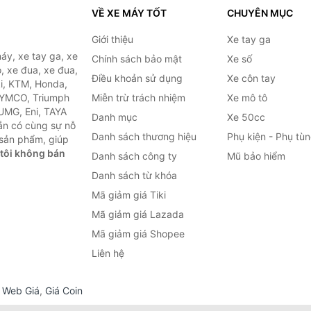
VỀ XE MÁY TỐT
CHUYÊN MỤC
Giới thiệu
Xe tay ga
áy, xe tay ga, xe
Chính sách bảo mật
Xe số
, xe đua, xe đua,
Điều khoản sử dụng
Xe côn tay
ki, KTM, Honda,
KYMCO, Triumph
Miễn trừ trách nhiệm
Xe mô tô
 UMG, Eni, TAYA
Danh mục
Xe 50cc
ẵn có cùng sự nỗ
Danh sách thương hiệu
Phụ kiện - Phụ tù
sản phẩm, giúp
tôi không bán
Danh sách công ty
Mũ bảo hiểm
Danh sách từ khóa
Mã giảm giá Tiki
Mã giảm giá Lazada
Mã giảm giá Shopee
Liên hệ
,
Web Giá
,
Giá Coin