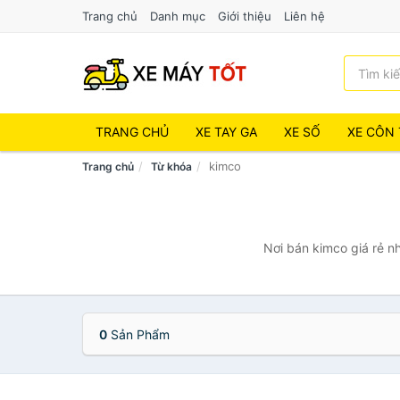
Trang chủ
Danh mục
Giới thiệu
Liên hệ
TRANG CHỦ
XE TAY GA
XE SỐ
XE CÔN 
kimco
Trang chủ
Từ khóa
Nơi bán kimco giá rẻ n
0
Sản Phẩm