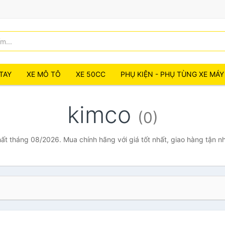
TAY
XE MÔ TÔ
XE 50CC
PHỤ KIỆN - PHỤ TÙNG XE MÁY
kimco
(0)
hất tháng 08/2026. Mua chính hãng với giá tốt nhất, giao hàng tận n