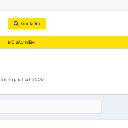
Tìm kiếm
MŨ BẢO HIỂM
hà miễn phí, thu hộ COD