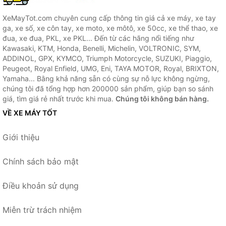
XeMayTot.com chuyên cung cấp thông tin giá cả xe máy, xe tay
ga, xe số, xe côn tay, xe moto, xe môtô, xe 50cc, xe thể thao, xe
đua, xe đua, PKL, xe PKL... Đến từ các hãng nổi tiếng như
Kawasaki, KTM, Honda, Benelli, Michelin, VOLTRONIC, SYM,
ADDINOL, GPX, KYMCO, Triumph Motorcycle, SUZUKI, Piaggio,
Peugeot, Royal Enfield, UMG, Eni, TAYA MOTOR, Royal, BRIXTON,
Yamaha... Bằng khả năng sẵn có cùng sự nỗ lực không ngừng,
chúng tôi đã tổng hợp hơn 200000 sản phẩm, giúp bạn so sánh
giá, tìm giá rẻ nhất trước khi mua.
Chúng tôi không bán hàng.
VỀ XE MÁY TỐT
Giới thiệu
Chính sách bảo mật
Điều khoản sử dụng
Miễn trừ trách nhiệm