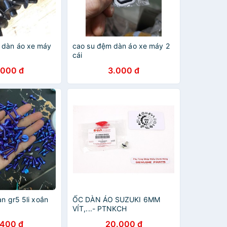
 dàn áo xe máy
cao su đệm dàn áo xe máy 2
cái
.000 đ
3.000 đ
an gr5 5li xoắn
ỐC DÀN ÁO SUZUKI 6MM
VÍT,...- PTNKCH
.400 đ
20.000 đ