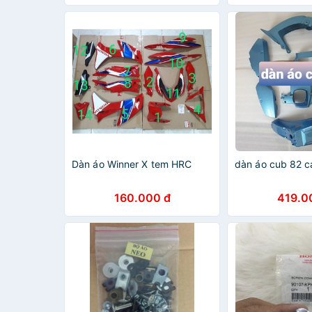
Dàn áo Winner X tem HRC
dàn áo cub 82 c
160.000 đ
419.0