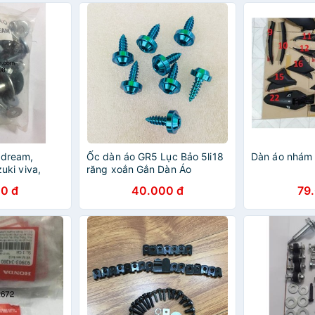
 dream,
Ốc dàn áo GR5 Lục Bảo 5li18
Dàn áo nhám 
zuki viva,
răng xoắn Gắn Dàn Áo
ve
YAMAHA
0 đ
40.000 đ
79