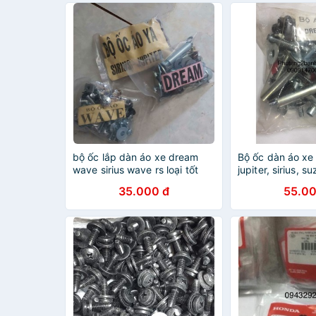
bộ ốc lắp dàn áo xe dream
Bộ ốc dàn áo xe
wave sirius wave rs loại tốt
jupiter, sirius, su
max, exciter, wa
35.000 đ
55.00