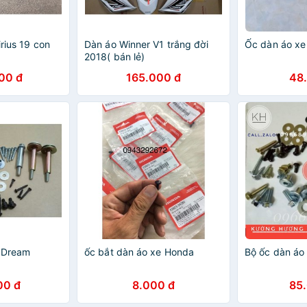
irius 19 con
Dàn áo Winner V1 trắng đời
Ốc dàn áo x
2018( bán lẻ)
00 đ
165.000 đ
48
 Dream
ốc bắt dàn áo xe Honda
Bộ ốc dàn á
00 đ
8.000 đ
85