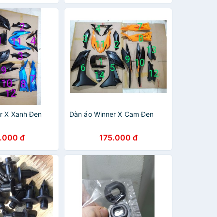
r X Xanh Đen
Dàn áo Winner X Cam Đen
.000 đ
175.000 đ