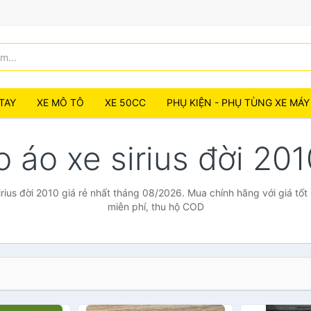
TAY
XE MÔ TÔ
XE 50CC
PHỤ KIỆN - PHỤ TÙNG XE MÁY
o áo xe sirius đời 20
rius đời 2010 giá rẻ nhất tháng 08/2026. Mua chính hãng với giá tốt
miễn phí, thu hộ COD