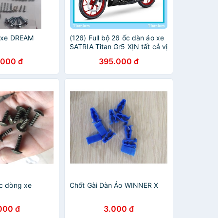
o xe DREAM
(126) Full bộ 26 ốc dàn áo xe
SATRIA Titan Gr5 XỊN tất cả vị
trí dàn áo
.000 đ
395.000 đ
c dòng xe
Chốt Gài Dàn Áo WINNER X
000 đ
3.000 đ