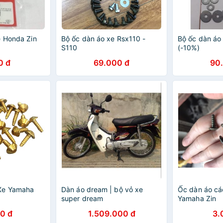
e Honda Zin
Bộ ốc dàn áo xe Rsx110 -
Bộ ốc dàn á
S110
(-10%)
0 đ
69.000 đ
90
Xe Yamaha
Dàn áo dream | bộ vỏ xe
Ốc dàn áo cá
super dream
Yamaha Zin
0 đ
1.509.000 đ
3.