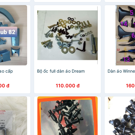
ao cấp
Bộ ốc full dàn áo Dream
Dàn áo Winne
00 đ
110.000 đ
160