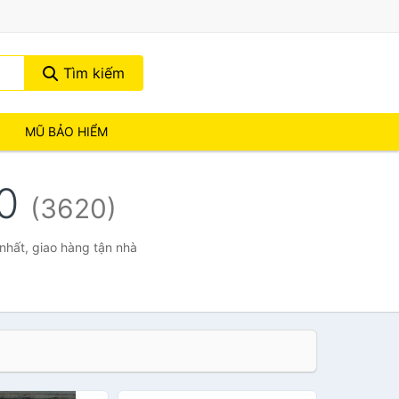
Tìm kiếm
MŨ BẢO HIỂM
10
(3620)
 nhất, giao hàng tận nhà