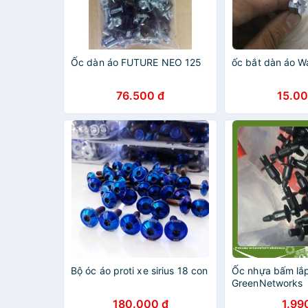
Ốc dàn áo FUTURE NEO 125
ốc bắt dàn áo W
76.500 đ
15.00
Bộ óc áo proti xe sirius 18 con
Ốc nhựa bấm lắ
GreenNetworks
180.000 đ
1.99