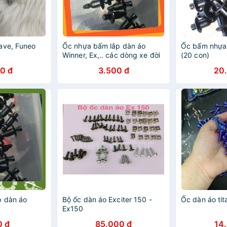
ave, Funeo
Ốc nhựa bấm lắp dàn áo
Ốc bấm nhựa
Winner, Ex,.. các dòng xe đời
(20 con)
mới _ giá 1 con
0 đ
3.500 đ
20
p dàn áo
Bộ ốc dàn áo Exciter 150 -
Ốc dàn áo tit
Ex150
0 đ
85.000 đ
14