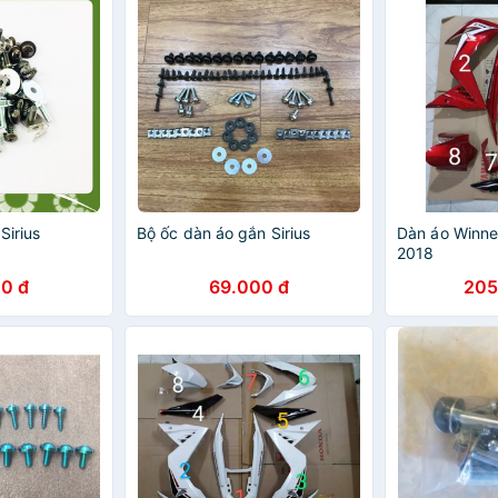
Sirius
Bộ ốc dàn áo gắn Sirius
Dàn áo Winne
2018
0 đ
69.000 đ
205