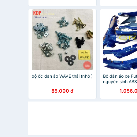
bộ ốc dàn áo WAVE thái (nhỏ )
Bộ dàn áo xe Fu
nguyên sinh AB
Tím Than đời 2
85.000 đ
1.056.