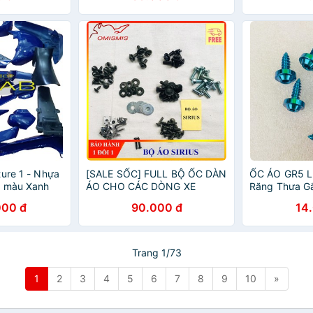
ture 1 - Nhựa
[SALE SỐC] FULL BỘ ỐC DÀN
ỐC ÁO GR5 Lụ
S màu Xanh
ÁO CHO CÁC DÒNG XE
Răng Thưa G
000-2003
WAVE, DREAM, SIRIUS...
YAMAHA
000 đ
90.000 đ
14
HÀNG CAO CẤP
Trang 1/73
1
2
3
4
5
6
7
8
9
10
»