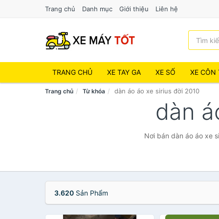
Trang chủ
Danh mục
Giới thiệu
Liên hệ
TRANG CHỦ
XE TAY GA
XE SỐ
XE CÔN 
dàn áo áo xe sirius đời 2010
Trang chủ
Từ khóa
dàn á
Nơi bán dàn áo áo xe si
3.620
Sản Phẩm