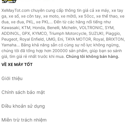
XeMayTot.com chuyên cung cấp thông tin giá cả xe máy, xe tay
ga, xe số, xe côn tay, xe moto, xe môtô, xe 50cc, xe thể thao, xe
đua, xe đua, PKL, xe PKL... Đến từ các hãng nổi tiếng như
Kawasaki, KTM, Honda, Benelli, Michelin, VOLTRONIC, SYM,
ADDINOL, GPX, KYMCO, Triumph Motorcycle, SUZUKI, Piaggio,
Peugeot, Royal Enfield, UMG, Eni, TAYA MOTOR, Royal, BRIXTON,
Yamaha... Bằng khả năng sẵn có cùng sự nỗ lực không ngừng,
chúng tôi đã tổng hợp hơn 200000 sản phẩm, giúp bạn so sánh
giá, tìm giá rẻ nhất trước khi mua.
Chúng tôi không bán hàng.
VỀ XE MÁY TỐT
Giới thiệu
Chính sách bảo mật
Điều khoản sử dụng
Miễn trừ trách nhiệm