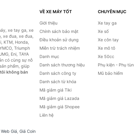
VỀ XE MÁY TỐT
CHUYÊN MỤC
Giới thiệu
Xe tay ga
áy, xe tay ga, xe
Chính sách bảo mật
Xe số
, xe đua, xe đua,
Điều khoản sử dụng
Xe côn tay
ki, KTM, Honda,
KYMCO, Triumph
Miễn trừ trách nhiệm
Xe mô tô
 UMG, Eni, TAYA
Danh mục
Xe 50cc
ẵn có cùng sự nỗ
Danh sách thương hiệu
Phụ kiện - Phụ tù
sản phẩm, giúp
tôi không bán
Danh sách công ty
Mũ bảo hiểm
Danh sách từ khóa
Mã giảm giá Tiki
Mã giảm giá Lazada
Mã giảm giá Shopee
Liên hệ
,
Web Giá
,
Giá Coin