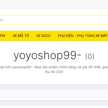
TAY
XE MÔ TÔ
XE 50CC
PHỤ KIỆN - PHỤ TÙNG XE MÁY
yoyoshop99-
(0)
án bởi yoyoshop99-. Mua sản phẩm chính hãng với giá tốt nhất, giao
thu hộ COD